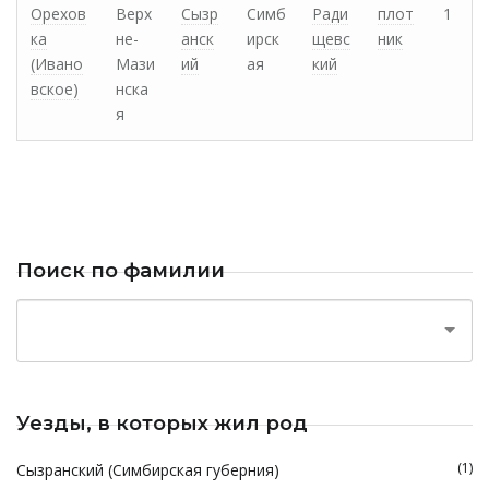
Орехов
Верх
Сызр
Симб
Ради
плот
1
ка
не-
анск
ирск
щевс
ник
(Ивано
Мази
ий
ая
кий
вское)
нска
я
Поиск по фамилии
Уезды, в которых жил род
(1)
Сызранский (Симбирская губерния)