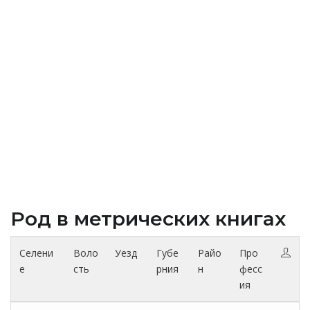
Род в метрических книгах
Селени
Воло
Уезд
Губе
Райо
Про
е
сть
рния
н
фесс
ия