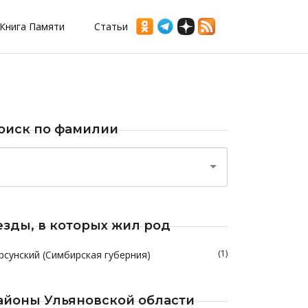
Книга Памяти
Статьи
оиск по фамилии
езды, в которых жил род
(1)
рсунский (Симбирская губерния)
айоны Ульяновской области