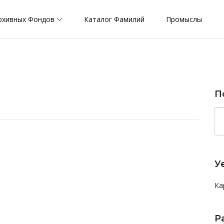
рхивных Фондов
Каталог Фамилий
Промыслы
П
У
Ка
Р