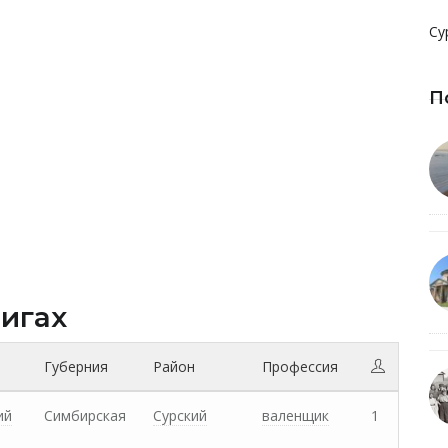
Су
П
нигах
Губерния
Район
Профессия
ий
Симбирская
Сурский
валенщик
1