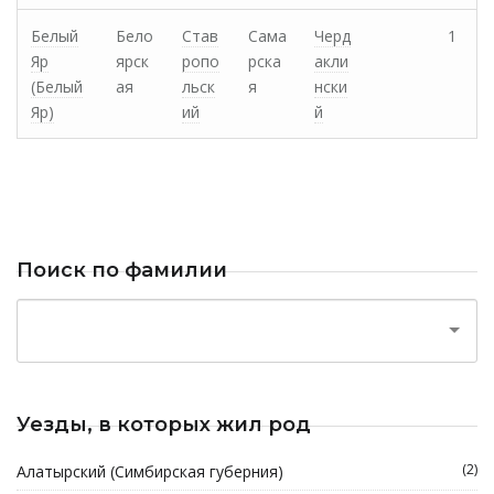
Белый
Бело
Став
Сама
Черд
1
Яр
ярск
ропо
рска
акли
(Белый
ая
льск
я
нски
Яр)
ий
й
Поиск по фамилии
Уезды, в которых жил род
(2)
Алатырский (Симбирская губерния)