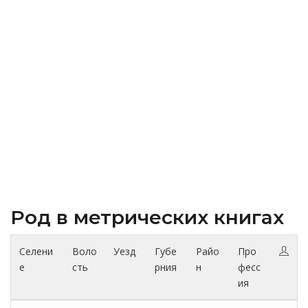
Род в метрических книгах
Селени
Воло
Уезд
Губе
Райо
Про
е
сть
рния
н
фесс
ия