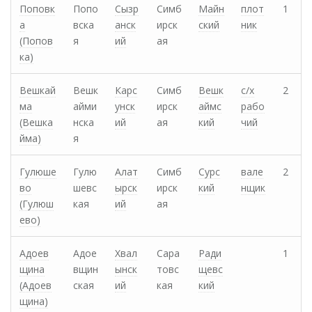
Поповк
Попо
Сызр
Симб
Майн
плот
1
а
вска
анск
ирск
ский
ник
(Попов
я
ий
ая
ка)
Вешкай
Вешк
Карс
Симб
Вешк
с/х
2
ма
айми
унск
ирск
аймс
рабо
(Вешка
нска
ий
ая
кий
чий
йма)
я
Гулюше
Гулю
Алат
Симб
Сурс
вале
2
во
шевс
ырск
ирск
кий
нщик
(Гулюш
кая
ий
ая
ево)
Адоев
Адое
Хвал
Сара
Ради
1
щина
вщин
ынск
товс
щевс
(Адоев
ская
ий
кая
кий
щина)