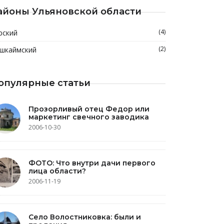
айоны Ульяновской области
(4)
рский
(2)
шкаймский
опулярные статьи
Прозорливый отец Федор или
маркетинг свечного заводика
2006-10-30
ФОТО: Что внутри дачи первого
лица области?
2006-11-19
Село Волостниковка: были и