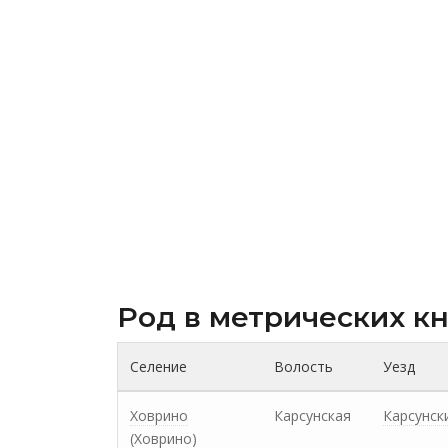
Род в метрических к
Селение
Волость
Уезд
Ховрино
Карсунская
Карсунск
(Xоврино)