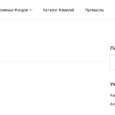
рхивных Фондов
Каталог Фамилий
Промыслы
П
У
Ка
Ал