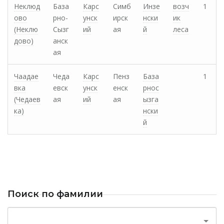
Неклюд
База
Карс
Симб
Инзе
возч
1
ово
рно-
унск
ирск
нски
ик
(Неклю
Сызг
ий
ая
й
леса
дово)
анск
ая
Чаадае
Чеда
Карс
Пенз
База
1
вка
евск
унск
енск
рнос
(Чедаев
ая
ий
ая
ызга
ка)
нски
й
Поиск по фамилии