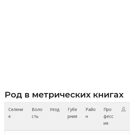
Род в метрических книгах
Селени
Воло
Уезд
Губе
Райо
Про
е
сть
рния
н
фесс
ия