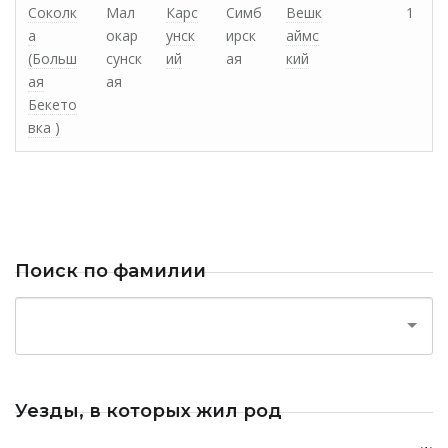
Соколк
Мал
Карс
Симб
Вешк
1
а
окар
унск
ирск
аймс
(Больш
сунск
ий
ая
кий
ая
ая
Бекето
вка )
Поиск по фамилии
Уезды, в которых жил род