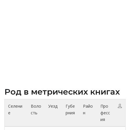
Род в метрических книгах
Селени
Воло
Уезд
Губе
Райо
Про
е
сть
рния
н
фесс
ия