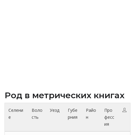
Род в метрических книгах
Селени
Воло
Уезд
Губе
Райо
Про
е
сть
рния
н
фесс
ия