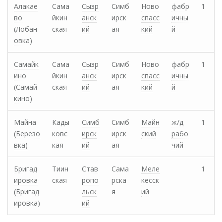
Алакае
Сама
Сызр
Симб
Ново
фабр
1
во
йкин
анск
ирск
спасс
ичны
(Лобан
ская
ий
ая
кий
й
овка)
Самайк
Сама
Сызр
Симб
Ново
фабр
1
ино
йкин
анск
ирск
спасс
ичны
(Самай
ская
ий
ая
кий
й
кино)
Майна
Кады
Симб
Симб
Майн
ж/д
1
(Березо
ковс
ирск
ирск
ский
рабо
вка)
кая
ий
ая
чий
Бригад
Тиин
Став
Сама
Меле
1
ировка
ская
ропо
рска
кесск
(Бригад
льск
я
ий
ировка)
ий