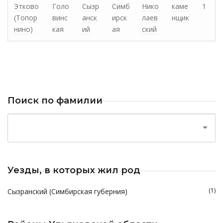
Этково
Голо
Сызр
Симб
Нико
каме
1
(Топор
винс
анск
ирск
лаев
нщик
нино)
кая
ий
ая
ский
Поиск по фамилии
Уезды, в которых жил род
(1)
Сызранский (Симбирская губерния)