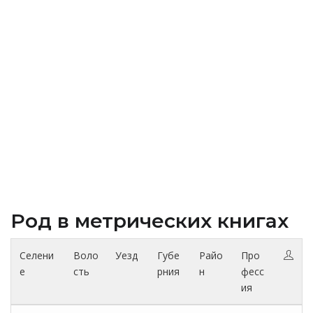
Род в метрических книгах
Селени
Воло
Уезд
Губе
Райо
Про
е
сть
рния
н
фесс
ия