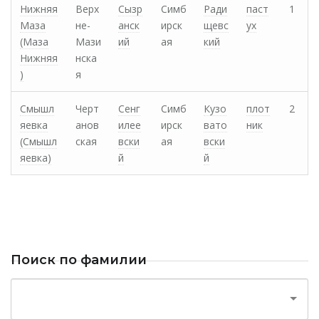
Нижняя
Верх
Сызр
Симб
Ради
паст
1
Маза
не-
анск
ирск
щевс
ух
(Маза
Мази
ий
ая
кий
Нижняя
нска
)
я
Смышл
Черт
Сенг
Симб
Кузо
плот
2
яевка
анов
илее
ирск
вато
ник
(Смышл
ская
вски
ая
вски
яевка)
й
й
Поиск по фамилии