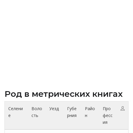
Род в метрических книгах
Селени
Воло
Уезд
Губе
Райо
Про
е
сть
рния
н
фесс
ия