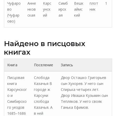
Чуфаро
Анне
Карс
Симб
Вешк
плот
1
во
нков
унск
ирск
аймс
ник
(Чуфар
ская
ий
ая
кий
ово)
Найдено в писцовых
книгах
Книга
Поселение
Запись
Писцовая
Слобода
Двор Осташко Григорьев
книга
Казачья В
сын Хухорев. У него сын
Карсунског
городе ж
Спирька четырех лет.
о и
Карсуни
Двор Ивашка Кузьмин сын
Симбирско
слобода
Тепляков. У него свояк
го уездов
Казачья. А
Ганька Ефимов.
1685–1686
в ней