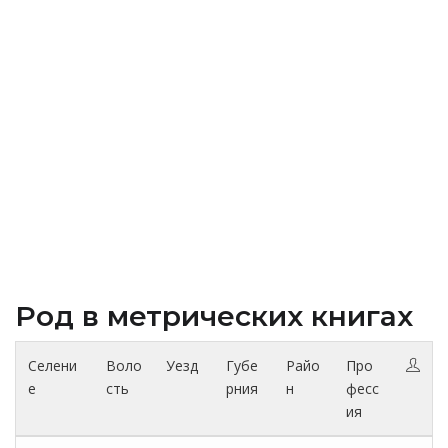
Род в метрических книгах
Селени
Воло
Уезд
Губе
Райо
Про
е
сть
рния
н
фесс
ия