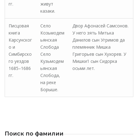
гг.
живут
казаки.
Писцовая
Село
Двор Афонасей Самсонов.
книга
Козьмодем
У него зять Митька
Карсунског
ьянская
Данилов сын Угримов да
о и
Слобода
племянник Мишка
Симбирско
Село
Григорьев сын Хухорев. У
го уездов
Кузьмодем
Мишки1 сын Сидорка
1685–1686
ьянская
осьми лет.
гг.
Слобода,
на реке
Борыше.
Поиск по фамилии