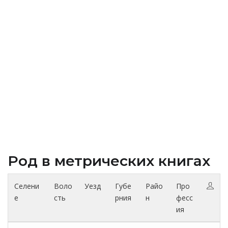
Род в метрических книгах
Селени
Воло
Уезд
Губе
Райо
Про
е
сть
рния
н
фесс
ия