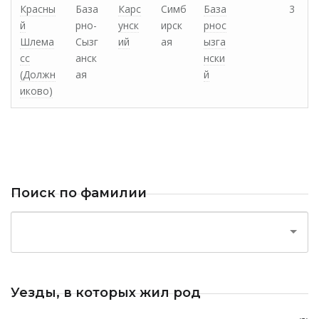
Красны
База
Карс
Симб
База
3
й
рно-
унск
ирск
рнос
Шлема
Сызг
ий
ая
ызга
сс
анск
нски
(Должн
ая
й
иково)
Поиск по фамилии
Уезды, в которых жил род