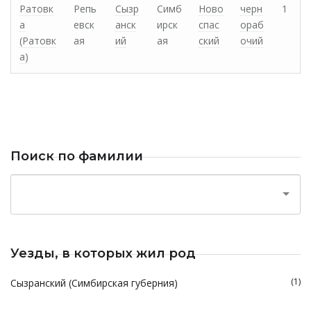
Ратовк
Репь
Сызр
Симб
Ново
черн
1
а
евск
анск
ирск
спас
ораб
(Ратовк
ая
ий
ая
ский
очий
а)
Поиск по фамилии
Уезды, в которых жил род
(1)
Сызранский (Симбирская губерния)