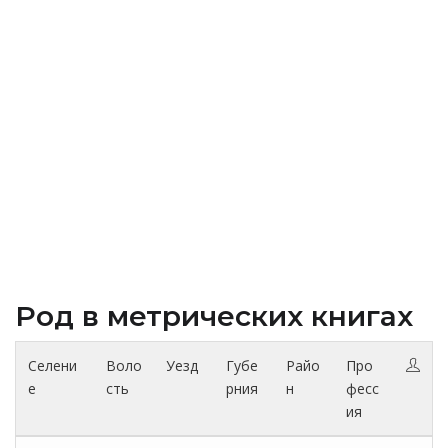
Род в метрических книгах
Селени
Воло
Уезд
Губе
Райо
Про
е
сть
рния
н
фесс
ия