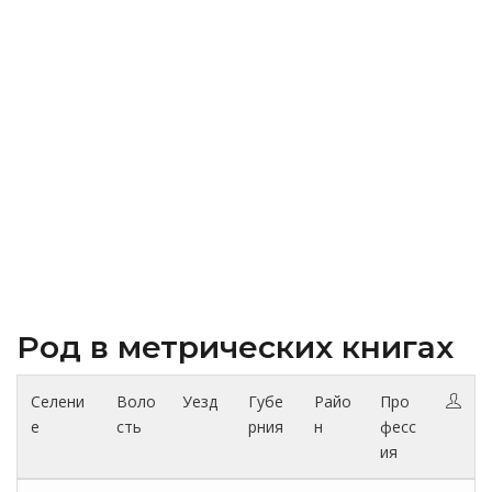
Род в метрических книгах
Селени
Воло
Уезд
Губе
Райо
Про
е
сть
рния
н
фесс
ия