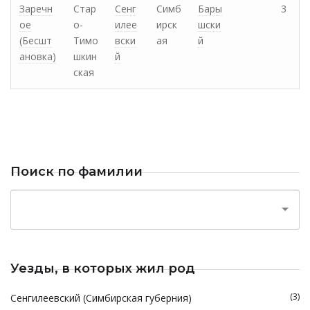
Заречн
Стар
Сенг
Симб
Бары
3
ое
о-
илее
ирск
шски
(Бесшт
Тимо
вски
ая
й
ановка)
шкин
й
ская
Поиск по фамилии
Уезды, в которых жил род
(3)
Сенгилеевский (Симбирская губерния)