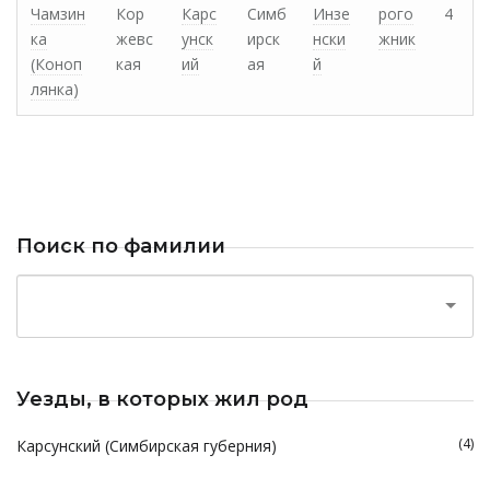
Чамзин
Кор
Карс
Симб
Инзе
рого
4
ка
жевс
унск
ирск
нски
жник
(Коноп
кая
ий
ая
й
лянка)
Поиск по фамилии
Уезды, в которых жил род
(4)
Карсунский (Симбирская губерния)