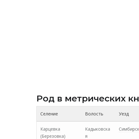
Род в метрических к
Селение
Волость
Уезд
Карцевка
Кадыковска
Симбирс
(Березовка)
я