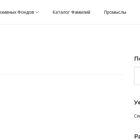
рхивных Фондов
Каталог Фамилий
Промыслы
П
У
Си
Р