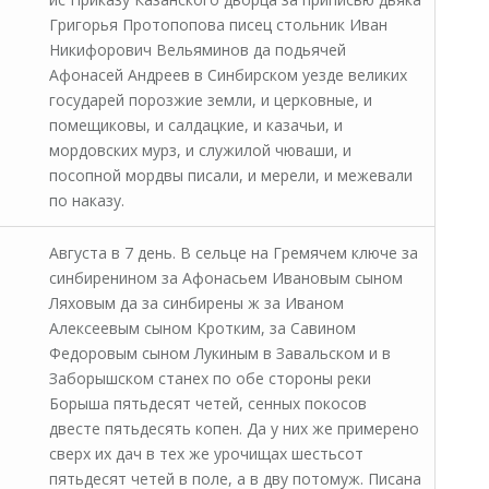
Григорья Протопопова писец стольник Иван
Никифорович Вельяминов да подьячей
Афонасей Андреев в Синбирском уезде великих
государей порозжие земли, и церковные, и
помещиковы, и салдацкие, и казачьи, и
мордовских мурз, и служилой чюваши, и
посопной мордвы писали, и мерели, и межевали
по наказу.
Августа в 7 день. В сельце на Гремячем ключе за
синбиренином за Афонасьем Ивановым сыном
Ляховым да за синбирены ж за Иваном
Алексеевым сыном Кротким, за Савином
Федоровым сыном Лукиным в Завальском и в
Заборышском станех по обе стороны реки
Борыша пятьдесят четей, сенных покосов
двесте пятьдесять копен. Да у них же примерено
сверх их дач в тех же урочищах шестьсот
пятьдесят четей в поле, а в дву потомуж. Писана