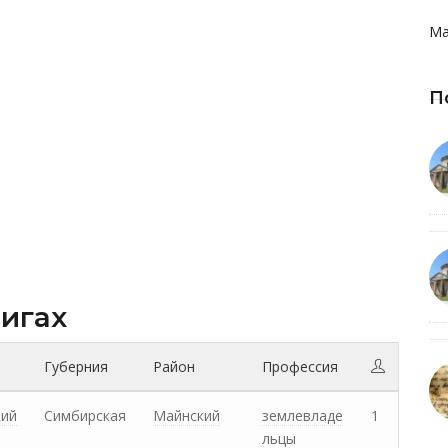
Ма
П
нигах
Губерния
Район
Профессия
кий
Симбирская
Майнский
землевладе
1
льцы