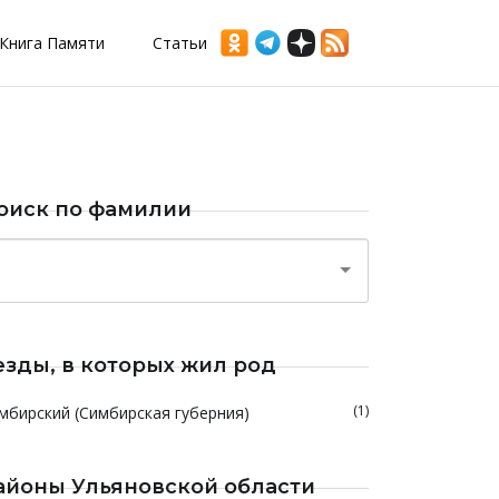
Книга Памяти
Статьи
оиск по фамилии
езды, в которых жил род
(1)
мбирский (Симбирская губерния)
айоны Ульяновской области