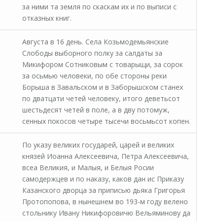
за ними та земля по скаскам их и по выписи с
отказных книг.
Августа в 16 день. Села Козьмодемьянские
Слободы выборного полку за салдаты за
Микифором Сотниковым с товарыщи, за сорок
за осьмью человеки, по обе стороны реки
Борыша в Завальском и в Заборышском станех
по дватцати четей человеку, итого деветьсот
шестьдесят четей в поле, а в дву потомуж,
сенных покосов четыре тысечи восьмьсот копен.
По указу великих государей, царей и великих
князей Иоанна Алексеевича, Петра Алексеевича,
всеа Великия, и Малыя, и Белыя Росии
самодержцев и по наказу, каков дан ис Приказу
Казанского дворца за приписью дьяка Григорья
Протопопова, в нынешнем во 193-м году велено
стольнику Ивану Никифоровичю Вельяминову да