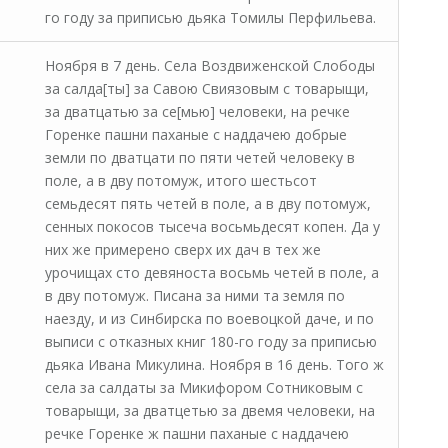
го году за приписью дьяка Томилы Перфильева.
Ноября в 7 день. Села Воздвиженской Слободы
за салда[ты] за Савою Свиязовым с товарыщи,
за дватцатью за се[мью] человеки, на речке
Горенке пашни паханые с наддачею добрые
земли по дватцати по пяти четей человеку в
поле, а в дву потомуж, итого шестьсот
семьдесят пять четей в поле, а в дву потомуж,
сенных покосов тысеча восьмьдесят копен. Да у
них же примерено сверх их дач в тех же
урочищах сто девяноста восьмь четей в поле, а
в дву потомуж. Писана за ними та земля по
наезду, и из Синбирска по воевоцкой даче, и по
выписи с отказных книг 180-го году за приписью
дьяка Ивана Микулина. Ноября в 16 день. Того ж
села за салдаты за Микифором Сотниковым с
товарыщи, за дватцетью за двемя человеки, на
речке Горенке ж пашни паханые с наддачею