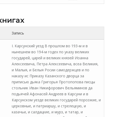
книгах
Запись
I. Карсунский уезд В прошлом во 193-м и в
нынешнем во 194-м годех по указу великих
государей, царей и великих князей Иоанна
Алексеевича, Петра Алексеевича, всеа Великия,
и Малыя, и Белыя Росии самодержцев и по
наказу ис Приказу Казанского дворца за
приписью дьяка Григорья Протопопова писцы
стольник Иван Никифорович Вельяминов да
подьячей Афонасей Андреев в Карсуни и в
Карсунском уезде великих государей порозжие, и
церковные, и патриаршу, и стрелецкую, и
казачьи, и салдацкие, и мурз, и татар, и