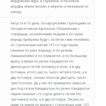
мордовских мурз, и служилой, и посопной
мордвы земли писали, и мерели, и межевали по
наказу.
Августа в 10 день. За карсунскими стрельцами за
пятидесятником Афонькою Обашевским с
товарыщи, за наличными людьми и которые
впредь прибраны будут, за пятистами человеки,
по строельным книгам 157-го году пашни
паханые по реке Борышу, и по речкам
Лимшизилейке и по Климлатке, и по большому
врагу, и вверх по речке Кандаратке по
двенатцати четей человеку в поле, а в дву
потомуж, итого шесть тысеч четей в поле, а в
дву потомуж, сенных покосов дватцать тысеч
триста копен. Да у них же примерено сверх их
дач под селом Кандаратью по речке Кандаратке
пашни паханые сто сорок деветь четей бес
третника в поле, а в дву потомуж. Писана за
ними та земля по выписи с строельных книг 157-