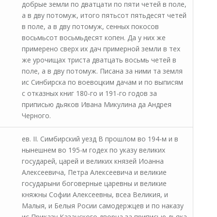
добрые земли по дватцати по пяти четей в поле,
а в дву потомуж, итого пятьсот пятьдесят четей
в поле, а в дву потомуж, сенных покосов
восьмьсот восьмьдесят копен. Да у них же
примерено сверх их дач примерной земли в тех
же урочищах триста дватцать восьмь четей в
поле, а в дву потомуж. Писана за ними та земля
ис Синбирска по воевоцким дачам и по выписям
с отказных книг 180-го и 191-го годов за
приписью дьяков Ивана Микулина да Андрея
Черного.
ев. II. Симбирский уезд В прошлом во 194-м и в
нынешнем во 195-м годех по указу великих
государей, царей и великих князей Иоанна
Алексеевича, Петра Алексеевича и великие
государыни боговерные царевны и великие
княжны Софии Алексеевны, всеа Великия, и
Малыя, и Белыя Росии самодержцев и по наказу
ис Приказу Казанского дворца за приписью дьяка