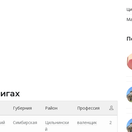
Ци
Ма
П
нигах
Губерния
Район
Профессия
кий
Симбирская
Цильнински
валенщик
2
й