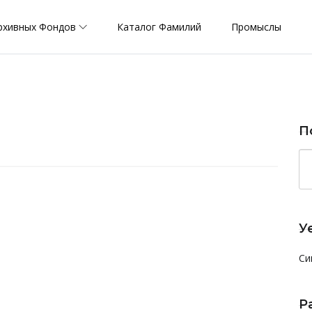
рхивных Фондов
Каталог Фамилий
Промыслы
П
У
Си
Р