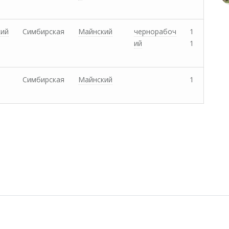
кий
Симбирская
Майнский
чернорабоч
1
ий
1
Симбирская
Майнский
1