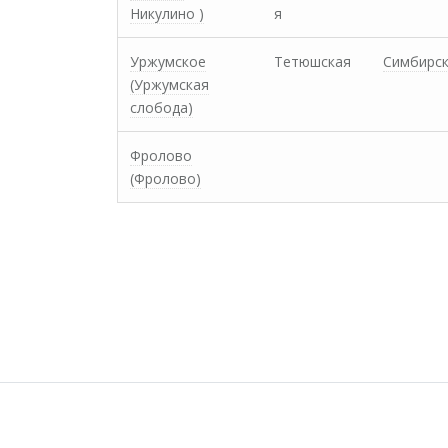
Никулино )
я
Уржумское
Тетюшская
Симбирс
(Уржумская
слобода)
Фролово
(Фролово)