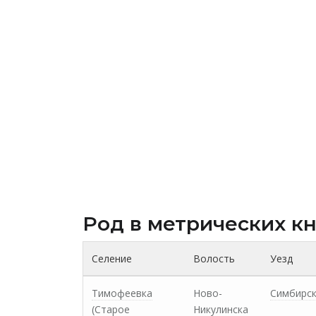
Род в метрических к
Селение
Волость
Уезд
Тимофеевка
Ново-
Симбирс
(Старое
Никулинска