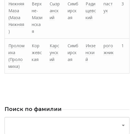
Нижняя
Верх
Сызр
Симб
Ради
паст
3
Маза
не-
анск
ирск
щевс
ух
(Маза
Мази
ий
ая
кий
Нижняя
нска
)
я
Пролом
Кор
Карс
Симб
Инзе
рого
1
иха
жевс
унск
ирск
нски
жник
(Проло
кая
ий
ая
й
миха)
Поиск по фамилии