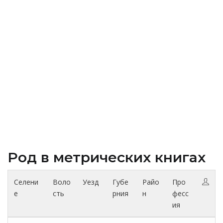
Род в метрических книгах
Селени
Воло
Уезд
Губе
Райо
Про
е
сть
рния
н
фесс
ия