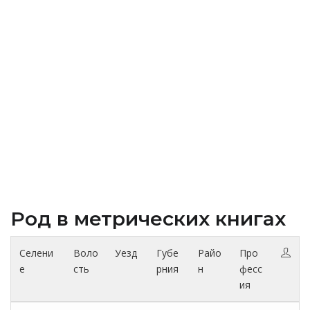
Род в метрических книгах
Селени
Воло
Уезд
Губе
Райо
Про
е
сть
рния
н
фесс
ия