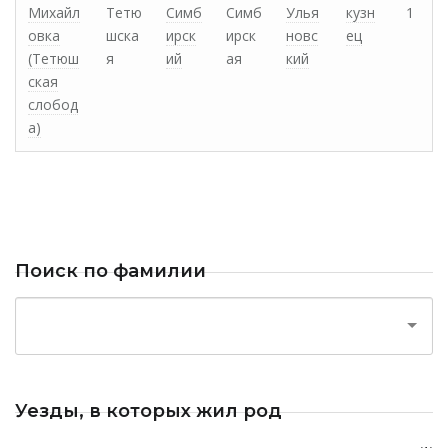
Михайл
Тетю
Симб
Симб
Улья
кузн
1
овка
шска
ирск
ирск
новс
ец
(Тетюш
я
ий
ая
кий
ская
слобод
а)
Поиск по фамилии
Уезды, в которых жил род