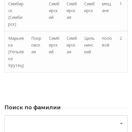
Симбир
Симб
Симб
Симб
мещ
1
ск
ирск
ирск
ирск
ане
(Симби
ий
ая
рск)
Марьев
Покр
Симб
Симб
Циль
поло
2
ка
овск
ирск
ирск
нинс
вой
(Репьев
ая
ий
ая
кий
ка
Крутец)
Поиск по фамилии