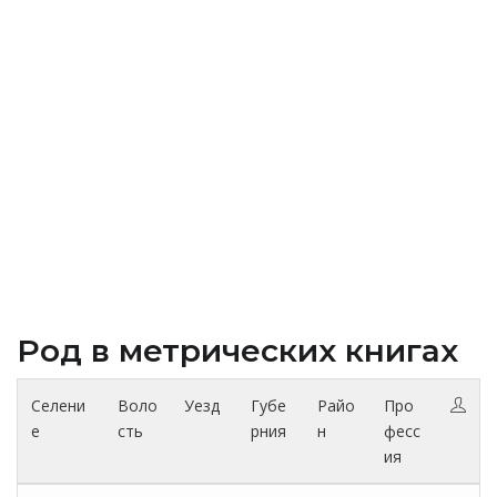
Род в метрических книгах
Селени
Воло
Уезд
Губе
Райо
Про
е
сть
рния
н
фесс
ия