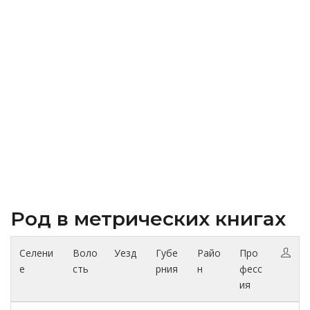
Род в метрических книгах
Селени
Воло
Уезд
Губе
Райо
Про
е
сть
рния
н
фесс
ия