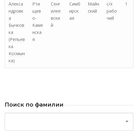
Алекса
Рти
Сенг
Симб
Майн
с/х
1
ндровк
щев
илее
ирск
ский
рабо
а
о-
вски
ая
чий
Бычков
Каме
й
ка
нска
(Репьев
я
ка
Космын
ка)
Поиск по фамилии