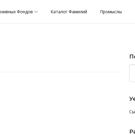
рхивных Фондов
Каталог Фамилий
Промыслы
П
У
Сы
Р