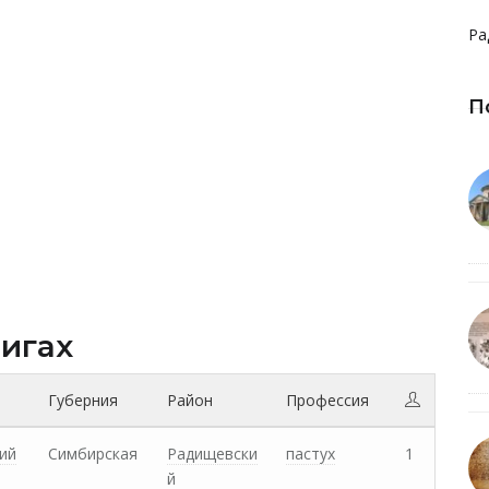
Ра
П
нигах
Губерния
Район
Профессия
ий
Симбирская
Радищевски
пастух
1
й