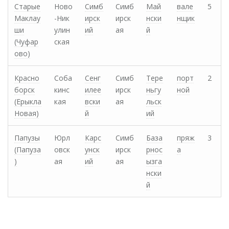
Старые
Ново
Симб
Симб
Май
вале
5
Маклау
-Ник
ирск
ирск
нски
нщик
ши
улин
ий
ая
й
(Чуфар
ская
ово)
Красно
Соба
Сенг
Симб
Тере
порт
2
борск
кинс
илее
ирск
ньгу
ной
(Ерыкла
кая
вски
ая
льск
Новая)
й
ий
Папузы
Юрл
Карс
Симб
База
пряж
3
(Папуза
овск
унск
ирск
рнос
а
)
ая
ий
ая
ызга
нски
й