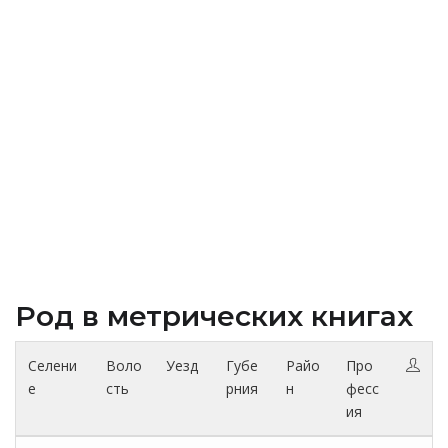
Род в метрических книгах
Селени
Воло
Уезд
Губе
Райо
Про
е
сть
рния
н
фесс
ия