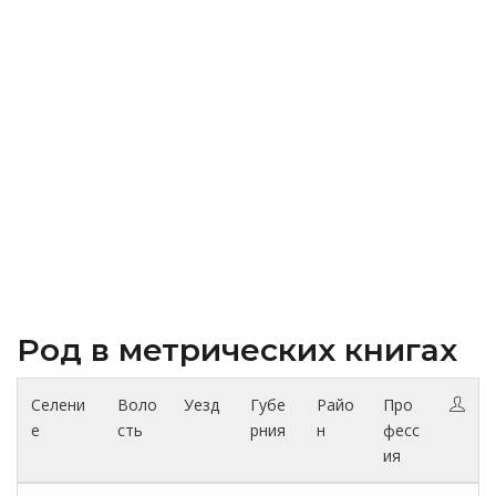
Род в метрических книгах
Селени
Воло
Уезд
Губе
Райо
Про
е
сть
рния
н
фесс
ия