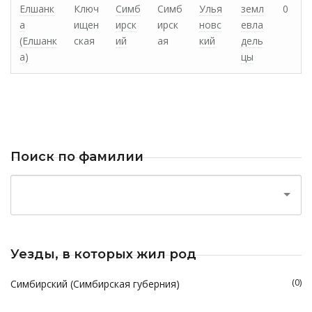
Елшанк
Ключ
Симб
Симб
Улья
земл
0
а
ищен
ирск
ирск
новс
евла
(Елшанк
ская
ий
ая
кий
дель
а)
цы
Поиск по фамилии
Уезды, в которых жил род
(0)
Симбирский (Симбирская губерния)