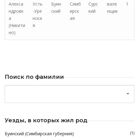
Алекса
Усть
Буин
Симб
Сурс
вале
1
ндровк
-Уре
ский
ирск
кий
нщик
а
нска
ая
(Никити
я
но)
Поиск по фамилии
Уезды, в которых жил род
(1)
Буинский (Симбирская губерния)