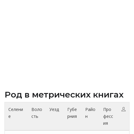
Род в метрических книгах
Селени
Воло
Уезд
Губе
Райо
Про
е
сть
рния
н
фесс
ия