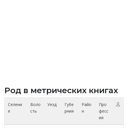
Род в метрических книгах
Селени
Воло
Уезд
Губе
Райо
Про
е
сть
рния
н
фесс
ия