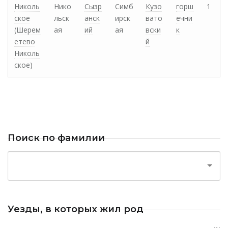
Николь
Нико
Сызр
Симб
Кузо
горш
1
ское
льск
анск
ирск
вато
ечни
(Шерем
ая
ий
ая
вски
к
етево
й
Николь
ское)
Поиск по фамилии
Уезды, в которых жил род