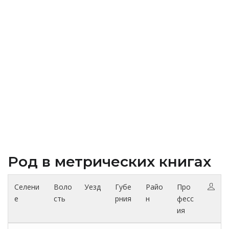
Род в метрических книгах
Селени
Воло
Уезд
Губе
Райо
Про
е
сть
рния
н
фесс
ия