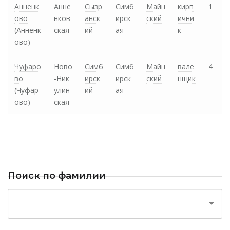
Анненк
Анне
Сызр
Симб
Майн
кирп
1
ово
нков
анск
ирск
ский
ични
(Анненк
ская
ий
ая
к
ово)
Чуфаро
Ново
Симб
Симб
Майн
вале
4
во
-Ник
ирск
ирск
ский
нщик
(Чуфар
улин
ий
ая
ово)
ская
Поиск по фамилии