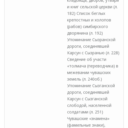
кладбища, дворов, утвари
и книг сельской церкви (л.
182) Список беглых
крепостных и холопов
(рабов) симбирского
дворянина (л. 192)
Упоминание Сызранской
дороги, соединявшей
Карсун с Сызранью (л. 228)
Сведение об участи
«толмача (переводчика) в
межевании чувашских
земель (л. 240об.)
Упоминание Сызганской
дороги, соединявшей
Карсун с Сызганской
слободой, населенной
солдатами (л. 251)
Чувашские «знамена»
(фамильные знаки),