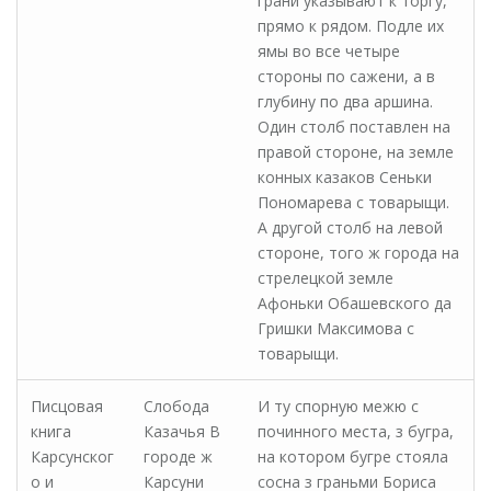
грани указывают к торгу,
прямо к рядом. Подле их
ямы во все четыре
стороны по сажени, а в
глубину по два аршина.
Один столб поставлен на
правой стороне, на земле
конных казаков Сеньки
Пономарева с товарыщи.
А другой столб на левой
стороне, того ж города на
стрелецкой земле
Афоньки Обашевского да
Гришки Максимова с
товарыщи.
Писцовая
Слобода
И ту спорную межю с
книга
Казачья В
починного места, з бугра,
Карсунског
городе ж
на котором бугре стояла
о и
Карсуни
сосна з граньми Бориса