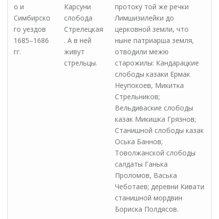
о и
Карсуни
протоку той же речки
Симбирско
слобода
Лимшизилейки до
го уездов
Стрелецкая
церковной земли, что
1685–1686
. А в ней
ныне патриарша земля,
гг.
живут
отводили межю
стрельцы.
старожилы: Кандарацкие
слободы казаки Ермак
Неупокоев, Микитка
Стрельников;
Вельдиваские слободы
казак Микишка Грязнов;
Станишной слободы казак
Оська Баннов;
Товолжанской слободы
салдаты Ганька
Проломов, Васька
Чеботаев; деревни Кивати
станишной мордвин
Бориска Полдясов.