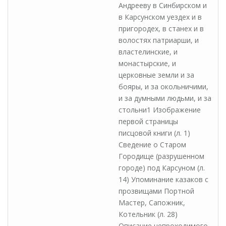
Андрееву в Синбирском и
в Карсунском уездех и в
пригородех, в станех и в
волостях патриарши, и
властелинские, и
монастырские, и
церковные земли и за
бояры, и за окольничими,
и за думными людьми, и за
стольни1 Изображение
первой страницы
писцовой книги (л. 1)
Сведение о Старом
Городище (разрушенном
городе) под Карсуном (л.
14) Упоминание казаков с
прозвищами Портной
Мастер, Сапожник,
Котельник (л. 28)
Описание непроходимого