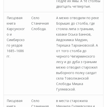
Подле их ямы. А те столбы
дватцать четвертые.
Писцовая
Село
А межю отводили по реке
книга
Станичная
Борышю до столба, где
Карсунског
Слобода.
стояла липа з граньми,
о и
казаки Оська Баннов,
Симбирско
Авдокимка Маурин,
го уездов
Терешка Тархановской. А
1685–1686
от того столба до
гг.
черного Чигирминского
лесу и до дуба з граньми
межю отводил старожил
выборного полку салдат
села Товолжанской
Слободы Мишка
Гуляевской.
Писцовая
Село
в места старожила
книга
Станичная
Михаила Гуляевскова и