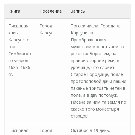
Книга
Поселение
Запись
Писцовая
Город
Того ж числа. Города ж
книга
Карсун.
Карсуни за
Карсунског
Преображенским
о и
мужеским монастырем за
Симбирско
рекою ж Борышем, на
го уездов
правой стороне реки, в
1685–1686
урочище, что словет
гг.
Старое Городище, подле
протопоповой дачи пашни
паханые тритцать четей в
поле, а в дву потомуж.
Писана за ним та земля по
скаске того монастыря
старцов.
Писцовая
Город
Октября в 19 день.