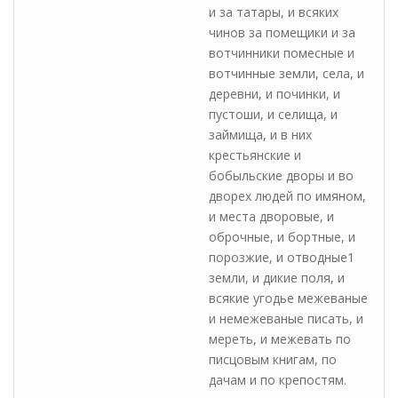
и за татары, и всяких
чинов за помещики и за
вотчинники помесные и
вотчинные земли, села, и
деревни, и починки, и
пустоши, и селища, и
займища, и в них
крестьянские и
бобыльские дворы и во
дворех людей по имяном,
и места дворовые, и
оброчные, и бортные, и
порозжие, и отводные1
земли, и дикие поля, и
всякие угодье межеваные
и немежеваные писать, и
мереть, и межевать по
писцовым книгам, по
дачам и по крепостям.