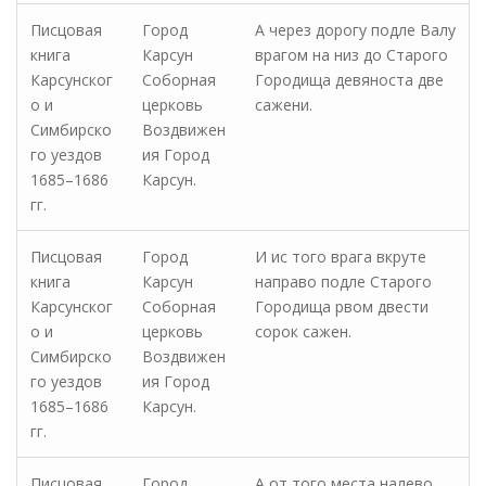
Писцовая
Город
А через дорогу подле Валу
книга
Карсун
врагом на низ до Старого
Карсунског
Соборная
Городища девяноста две
о и
церковь
сажени.
Симбирско
Воздвижен
го уездов
ия Город
1685–1686
Карсун.
гг.
Писцовая
Город
И ис того врага вкруте
книга
Карсун
направо подле Старого
Карсунског
Соборная
Городища рвом двести
о и
церковь
сорок сажен.
Симбирско
Воздвижен
го уездов
ия Город
1685–1686
Карсун.
гг.
Писцовая
Город
А от того места налево