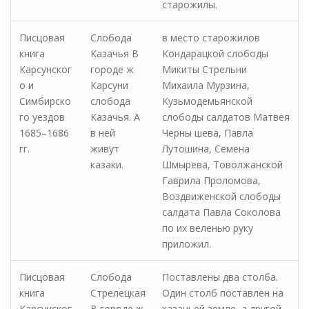
старожилы.
Писцовая
Слобода
в место старожилов
книга
Казачья В
Кондарацкой слободы
Карсунског
городе ж
Микиты Стрельни
о и
Карсуни
Михаила Мурзина,
Симбирско
слобода
Кузьмодемьянской
го уездов
Казачья. А
слободы салдатов Матвея
1685–1686
в ней
Черны шева, Павла
гг.
живут
Лутошина, Семена
казаки.
Шмырева, Товолжанской
Гаврила Проломова,
Воздвиженской слободы
салдата Павла Соколова
по их веленью руку
приложил.
Писцовая
Слобода
Поставлены два столба.
книга
Стрелецкая
Один столб поставлен на
Карсунског
В городе ж
казачьей земле, а другой