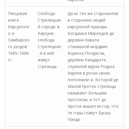
Писцовая
Слобода
Да ис тех же старожилов
книга
Стрелецкая
и сторонних людей
Карсунског
В городе ж
карсунской пушкарь
о и
Карсуни
Богдашка Мироедов да
Симбирско
слобода
деревни Кивати
го уездов
Стрелецкая
станишной мордвин
1685–1686
. А в ней
Бориска Полдясов,
гг.
живут
деревни Кандарати
стрельцы.
служилой мурза Родька
Киреев в речах своих
пополнили ж. Которой де
Малой проток стрельцы
называют Большим
протоком, и тот де
проток вышел из гор, что
те горы славут Букаш
Панда.