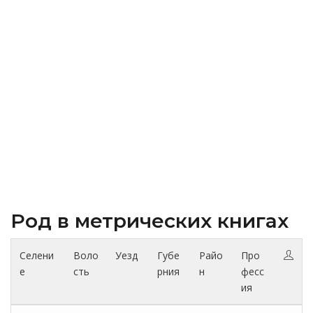
Род в метрических книгах
Селени
Воло
Уезд
Губе
Райо
Про
е
сть
рния
н
фесс
ия