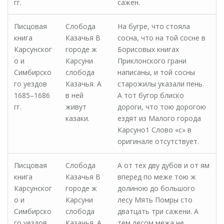
гг.
сажен.
Писцовая
Слобода
На бугре, что стояла
книга
Казачья В
сосна, что на той сосне в
Карсунског
городе ж
Борисовых книгах
о и
Карсуни
Приклонского грани
Симбирско
слобода
написаны, и той сосны
го уездов
Казачья. А
старожилы указали пень.
1685–1686
в ней
А тот бугор блиско
гг.
живут
дороги, что тою дорогою
казаки.
ездят из Малого города
Карсуно1 Слово «с» в
оригинале отсутствует.
Писцовая
Слобода
А от тех дву дубов и от ям
книга
Казачья В
вперед по меже тою ж
Карсунског
городе ж
долиною до большого
о и
Карсуни
лесу Мять Помры сто
Симбирско
слобода
дватцать три сажени. А
го уездов
Казачья. А
тем лесом межа не