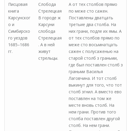
Писцовая
Слобода
А от тех столбов прямо
книга
Стрелецкая
по меже сто сажен.
Карсунског
В городе ж
Поставлены дватцать
о и
Карсуни
третьие два столба. На
Симбирско
слобода
них грани, подле их ямы. А
го уездов
Стрелецкая
от тех столбов прямо по
1685–1686
. А в ней
меже сто восьмнатцать
гг.
живут
сажен с полусаженью на
стрельцы.
старой столб з граньми,
где был поставлен столб з
граньми Василья
Лаговчина. И тот столб
выкинут для того, что тот
столб згнил. А вместо ево
поставлен на том же
месте вновь столб. На
нем грани. Против того
столба поставлен другой
столб. На нем грани.