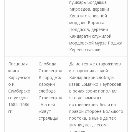
пушкарь Богдашка
Мироедов, деревни
Кивати станишной
мордвин Бориска
Полдясов, деревни
Кандарати служилой
мордовской мурза Родька
Киреев сказали.
Писцовая
Слобода
Да ис тех же старожилов
книга
Стрелецкая
и сторонних людей
Карсунског
В городе ж
Кандарацкой слободы
о и
Карсуни
казак Ермачко Неупокоев
Симбирско
слобода
в речах своих пополнил,
го уездов
Стрелецкая
что де зимницы
1685–1686
. А в ней
вотчинниковы были на
гг.
живут
правой стороне Большого
стрельцы.
протока, а ныне де тех
зимниц нет, лесом
заросли.