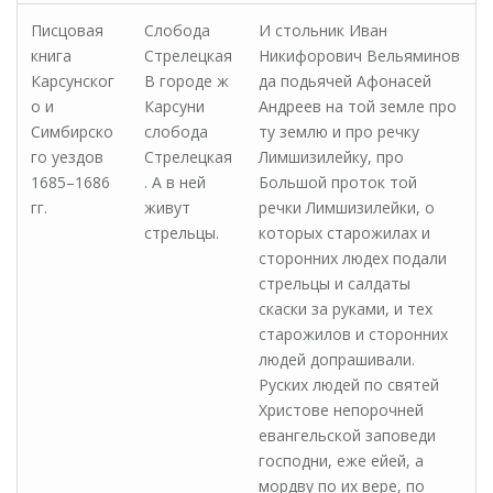
Писцовая
Слобода
И стольник Иван
книга
Стрелецкая
Никифорович Вельяминов
Карсунског
В городе ж
да подьячей Афонасей
о и
Карсуни
Андреев на той земле про
Симбирско
слобода
ту землю и про речку
го уездов
Стрелецкая
Лимшизилейку, про
1685–1686
. А в ней
Большой проток той
гг.
живут
речки Лимшизилейки, о
стрельцы.
которых старожилах и
сторонних людех подали
стрельцы и салдаты
скаски за руками, и тех
старожилов и сторонних
людей допрашивали.
Руских людей по святей
Христове непорочней
евангельской заповеди
господни, еже ейей, а
мордву по их вере, по