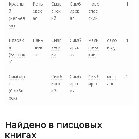
Красны
Репь
Сызр
Симб
Ново
1
й
евск
анск
ирск
спас
(Репьев
ая
ий
ая
ский
ка)
Вязовк
Пань
Сызр
Симб
Ради
садо
1
а
шинс
анск
ирск
щевс
вод
(Вязовк
кая
ий
ая
кий
а)
Симбир
Симб
Симб
Симб
мещ
2
ск
ирск
ирск
ирск
ане
(Симби
ий
ая
рск)
Найдено в писцовых
книгах