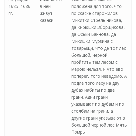
1685–1686
в ней
положена для того, что
гг.
живут
по скаске старожилов
казаки.
Микитки Стрель никова,
да Кирюшки Зборщикова,
да Оськи Баннова, да
Микишки Мурзина с
товарыщи, что де тот лес
большой, черной,
пройтить тем лесом с
мерою нельзя, и что ево
поперег, того неведомо. А
подле того лесу на дву
дубах набиты по две
грани. Адни грани
указывают по дубам и по
столбам на грани, а
другие грани указывают в
большой черной лес Мять
Помры.