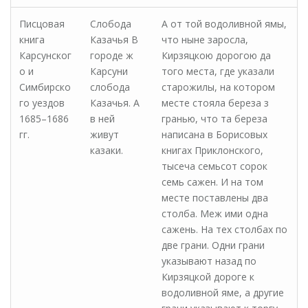
Писцовая
Слобода
А от той водоливной ямы,
книга
Казачья В
что ныне заросла,
Карсунског
городе ж
Кирзяцкою дорогою да
о и
Карсуни
того места, где указали
Симбирско
слобода
старожилы, на котором
го уездов
Казачья. А
месте стояла береза з
1685–1686
в ней
гранью, что та береза
гг.
живут
написана в Борисовых
казаки.
книгах Приклонского,
тысеча семьсот сорок
семь сажен. И на том
месте поставлены два
столба. Меж ими одна
сажень. На тех столбах по
две грани. Одни грани
указывают назад по
Кирзяцкой дороге к
водоливной яме, а другие