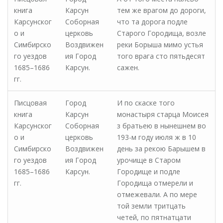
книга
Карсун
тем же врагом до дороги,
Карсунског
Соборная
что та дорога подле
о и
церковь
Старого Городища, возле
Симбирско
Воздвижен
реки Борыша мимо устья
го уездов
ия Город
того врага сто пятьдесят
1685–1686
Карсун.
сажен.
гг.
Писцовая
Город
И по скаске того
книга
Карсун
монастыря старца Моисея
Карсунског
Соборная
з братьею в нынешнем во
о и
церковь
193-м году июля ж в 10
Симбирско
Воздвижен
день за рекою Барышем в
го уездов
ия Город
урочище в Старом
1685–1686
Карсун.
Городище и подле
гг.
Городища отмерели и
отмежевали. А по мере
той земли тритцать
четей, по пятнатцати