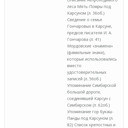
леса Мять-Помры под
Карсуном (л. 36об.)
Сведение о семье
Гончаровых в Карсуне,
предков писателя И. А.
Гончарова (л. 41)
Мордовские «знамена»
(фамильные знаки),
которые использовались
вместо
удостоверительных
записей (л. 56об.)
Упоминание Симбирской
большой дороги,
соединявшей Карсун с
Симбирском (л. 62об.)
Упоминание гор Букаш-
Панды под Карсуном (л.
82) Список крепостных и