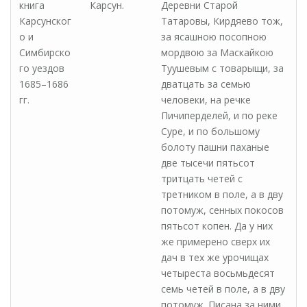
книга
Карсун.
Деревни Старой
Карсунског
Татаровы, Кирдяево тож,
о и
за ясашною посопною
Симбирско
мордвою за Маскайкою
го уездов
Туушевым с товарыщи, за
1685–1686
дватцать за семью
гг.
человеки, на речке
Пичиперделей, и по реке
Суре, и по большому
болоту пашни паханые
две тысечи пятьсот
тритцать четей с
третником в поле, а в дву
потомуж, сенных покосов
пятьсот копен. Да у них
же примерено сверх их
дач в тех же урочищах
четыреста восьмьдесят
семь четей в поле, а в дву
потомуж. Писана за ними