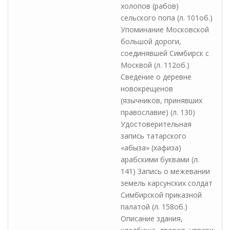
холопов (рабов)
сельского попа (л. 101об.)
Упоминание Московской
большой дороги,
соединявшей Симбирск с
Москвой (л. 112об.)
Сведение о деревне
новокрещенов
(язычников, принявших
православие) (л. 130)
Удостоверительная
запись татарского
«абыза» (хафиза)
арабскими буквами (л.
141) Запись о межевании
земель карсунских солдат
Симбирской приказной
палатой (л. 158об.)
Описание здания,