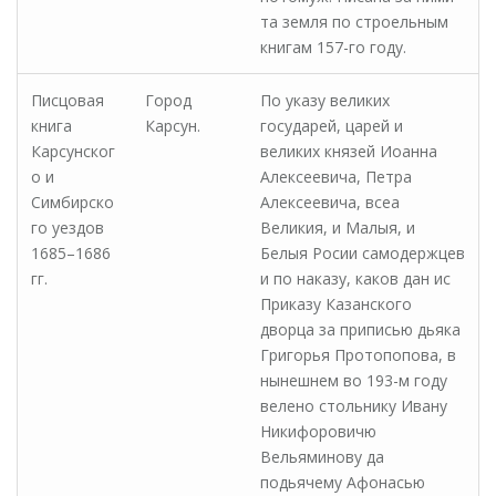
та земля по строельным
книгам 157-го году.
Писцовая
Город
По указу великих
книга
Карсун.
государей, царей и
Карсунског
великих князей Иоанна
о и
Алексеевича, Петра
Симбирско
Алексеевича, всеа
го уездов
Великия, и Малыя, и
1685–1686
Белыя Росии самодержцев
гг.
и по наказу, каков дан ис
Приказу Казанского
дворца за приписью дьяка
Григорья Протопопова, в
нынешнем во 193-м году
велено стольнику Ивану
Никифоровичю
Вельяминову да
подьячему Афонасью