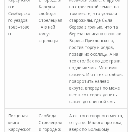
о и
Карсуни
на стрелецкой земле, на
Симбирско
слобода
том месте, что указали
го уездов
Стрелецкая
старожилы, где была
1685–1686
. А в ней
береза з гранью, что та
гг.
живут
береза написана в книгах
стрельцы.
Бориса Приклонского,
против торгу и рядов,
позади их околицы. А на
тех столбах по две грани,
подле их ямы. Меж ими
сажень. И от тех столбов,
поворотить налево
вкруте, вперед1 по меже
шестьсот сорок деветь
сажен до овинной ямы.
Писцовая
Слобода
А от того спорного места,
книга
Стрелецкая
от устья Малого протока,
Карсунског
В городе ж
вверх по Большому