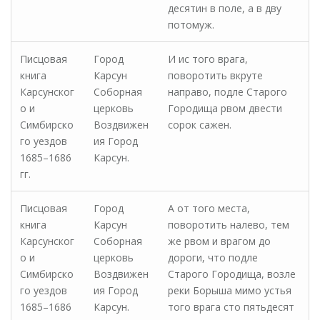
десятин в поле, а в дву
потомуж.
Писцовая
Город
И ис того врага,
книга
Карсун
поворотить вкруте
Карсунског
Соборная
направо, подле Старого
о и
церковь
Городища рвом двести
Симбирско
Воздвижен
сорок сажен.
го уездов
ия Город
1685–1686
Карсун.
гг.
Писцовая
Город
А от того места,
книга
Карсун
поворотить налево, тем
Карсунског
Соборная
же рвом и врагом до
о и
церковь
дороги, что подле
Симбирско
Воздвижен
Старого Городища, возле
го уездов
ия Город
реки Борыша мимо устья
1685–1686
Карсун.
того врага сто пятьдесят