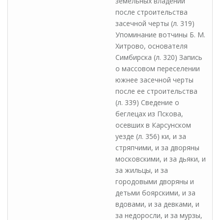
земельных владений
после строительства
засечной черты (л. 319)
Упоминание вотчины Б. М.
Хитрово, основателя
Симбирска (л. 320) Запись
о массовом переселении
южнее засечной черты
после ее строительства
(л. 339) Сведение о
беглецах из Пскова,
осевших в Карсунском
уезде (л. 356) ки, и за
стряпчими, и за дворяны
московскими, и за дьяки, и
за жильцы, и за
городовыми дворяны и
детьми боярскими, и за
вдовами, и за девками, и
за недоросли, и за мурзы,