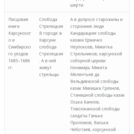
шерти.
Писцовая
Слобода
А в допросе старожилы и
книга
Стрелецкая
сторонние люди
Карсунског
В городе ж
Кандарацкие слободы
о и
Карсуни
казаки Ермачко
Симбирско
слобода
Неупокоев, Микитка
го уездов
Стрелецкая
Стрельников, карсунской
1685–1686
. А в ней
соборной церкви
гг.
живут
понамарь Микита
стрельцы.
Мелентьев да
Вельдиваской слободы
казак Микишка Грязнов,
Станишной слободы казак
Оська Баннов,
Товолжанской слободы
салдаты Ганька
Проломов, Васька
Чеботаев, корсунской