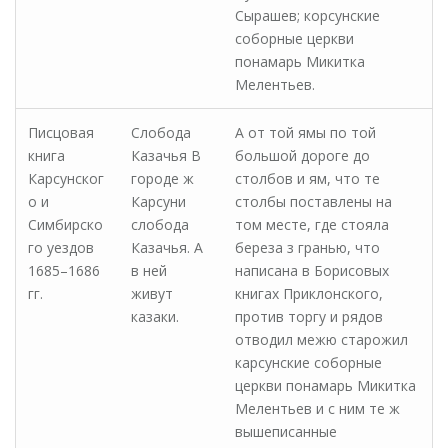
Сырашев; корсунские
соборные церкви
понамарь Микитка
Мелентьев.
Писцовая
Слобода
А от той ямы по той
книга
Казачья В
большой дороге до
Карсунског
городе ж
столбов и ям, что те
о и
Карсуни
столбы поставлены на
Симбирско
слобода
том месте, где стояла
го уездов
Казачья. А
береза з гранью, что
1685–1686
в ней
написана в Борисовых
гг.
живут
книгах Приклонского,
казаки.
против торгу и рядов
отводил межю старожил
карсунские соборные
церкви понамарь Микитка
Мелентьев и с ним те ж
вышеписанные