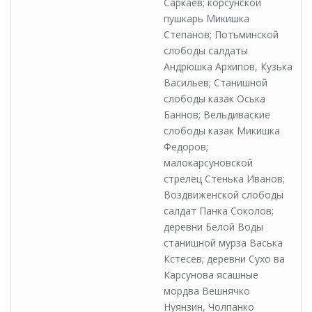
Саркаев; корсунской
пушкарь Микишка
Степанов; Потьминской
слободы салдаты
Андрюшка Архипов, Кузька
Васильев; Станишной
слободы казак Оська
Баннов; Вельдиваские
слободы казак Микишка
Федоров;
малокарсуновской
стрелец Стенька Иванов;
Воздвиженской слободы
салдат Панка Соколов;
деревни Белой Воды
станишной мурза Васька
Кстесев; деревни Сухо ва
Карсунова ясашные
мордва Вешнячко
Нуянзин, Чолпанко