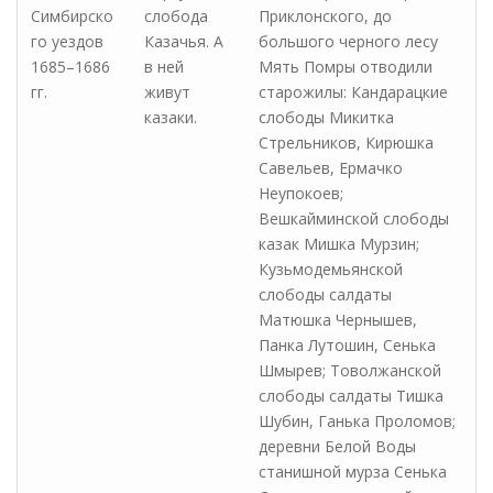
Симбирско
слобода
Приклонского, до
го уездов
Казачья. А
большого черного лесу
1685–1686
в ней
Мять Помры отводили
гг.
живут
старожилы: Кандарацкие
казаки.
слободы Микитка
Стрельников, Кирюшка
Савельев, Ермачко
Неупокоев;
Вешкайминской слободы
казак Мишка Мурзин;
Кузьмодемьянской
слободы салдаты
Матюшка Чернышев,
Панка Лутошин, Сенька
Шмырев; Товолжанской
слободы салдаты Тишка
Шубин, Ганька Проломов;
деревни Белой Воды
станишной мурза Сенька