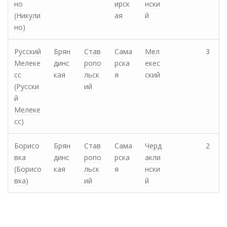
но
ирск
нски
(Никули
ая
й
но)
Русский
Брян
Став
Сама
Мел
3
Мелеке
динс
ропо
рска
екес
сс
кая
льск
я
ский
(Русски
ий
й
Мелеке
сс)
Борисо
Брян
Став
Сама
Черд
2
вка
динс
ропо
рска
акли
(Борисо
кая
льск
я
нски
вка)
ий
й