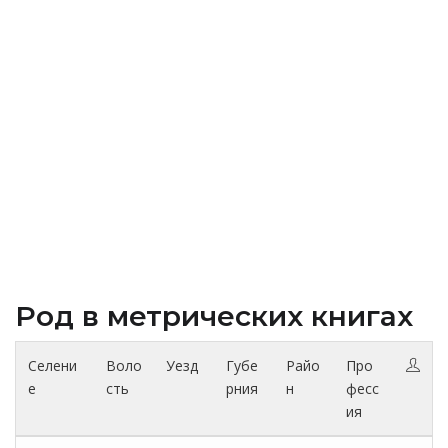
Род в метрических книгах
Селени
Воло
Уезд
Губе
Райо
Про
е
сть
рния
н
фесс
ия