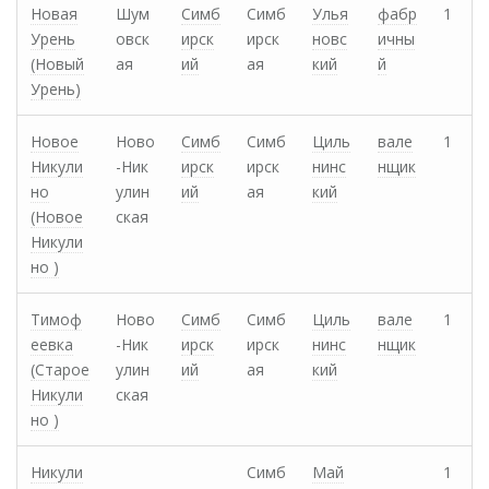
Новая
Шум
Симб
Симб
Улья
фабр
1
Урень
овск
ирск
ирск
новс
ичны
(Новый
ая
ий
ая
кий
й
Урень)
Новое
Ново
Симб
Симб
Циль
вале
1
Никули
-Ник
ирск
ирск
нинс
нщик
но
улин
ий
ая
кий
(Новое
ская
Никули
но )
Тимоф
Ново
Симб
Симб
Циль
вале
1
еевка
-Ник
ирск
ирск
нинс
нщик
(Старое
улин
ий
ая
кий
Никули
ская
но )
Никули
Симб
Май
1