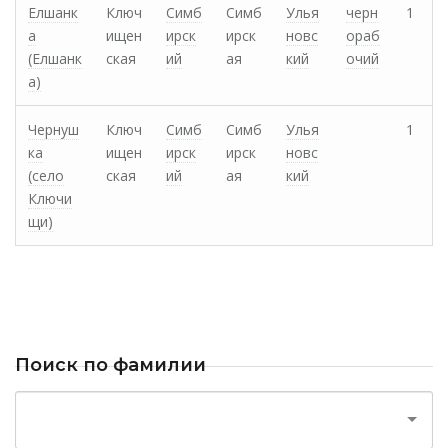
Елшанк
Ключ
Симб
Симб
Улья
черн
1
а
ищен
ирск
ирск
новс
ораб
(Елшанк
ская
ий
ая
кий
очий
а)
Чернуш
Ключ
Симб
Симб
Улья
1
ка
ищен
ирск
ирск
новс
(cело
ская
ий
ая
кий
Ключи
щи)
Поиск по фамилии