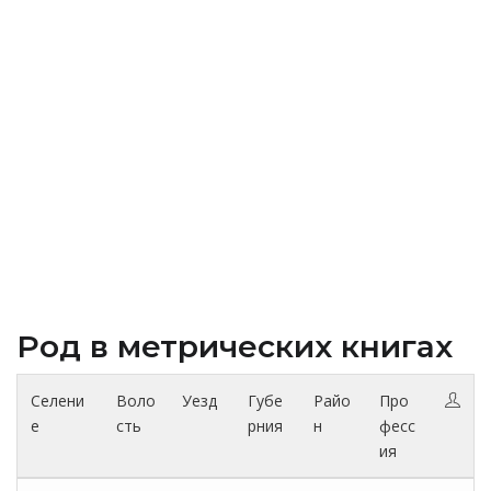
Род в метрических книгах
Селени
Воло
Уезд
Губе
Райо
Про
е
сть
рния
н
фесс
ия