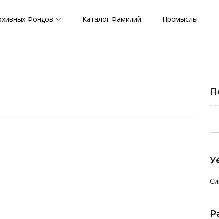
рхивных Фондов
Каталог Фамилий
Промыслы
П
У
Си
Р