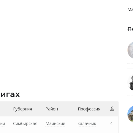
Ма
П
нигах
Губерния
Район
Профессия
кий
Симбирская
Майнский
калачник
4