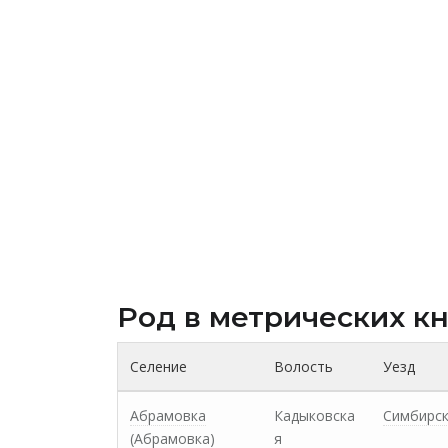
Род в метрических к
Селение
Волость
Уезд
Абрамовка
Кадыковска
Симбирс
(Абрамовка)
я