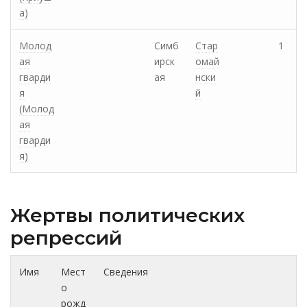
а)
Молод
Симб
Стар
1
ая
ирск
омай
гварди
ая
нски
я
й
(Молод
ая
гварди
я)
Жертвы политических
репрессий
Имя
Мест
Сведения
о
рожд