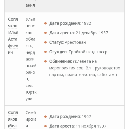
ения
Сопл
Улья
Дата рождения:
1882
яков
новс
Илья
кая
Дата ареста:
21 декабря 1937
Аста
обла
Статус:
Арестован
фьев
сть,
Осужден:
Тройкой нквд тасср
ич
черд
акли
Обвинение:
('клевета на
нский
мероприятия сов. Вл. , руководство
райо
партии, правительства, саботаж')
н,
сел.
Юртк
ули
Сопл
Симб
Дата рождения:
1907
яков
ирска
(бел
я
Дата ареста:
11 ноября 1937