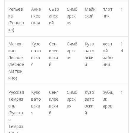
Репьев
Анне
Сызр
Симб
Майн
плот
1
ка
нков
анск
ирск
ский
ник
(Репьев
ская
ий
ая
ка)
Матюн
Кузо
Сенг
Симб
Кузо
лесн
1
ино
вато
илее
ирск
вато
ой
4
Лесное
вска
вски
ая
вски
рабо
(Лесное
я
й
й
чий
Матюн
ино)
Русская
Кузо
Сенг
Симб
Кузо
рубщ
1
Темряз
вато
илее
ирск
вато
ик
ань
вска
вски
ая
вски
дров
(Русска
я
й
й
я
Темряз