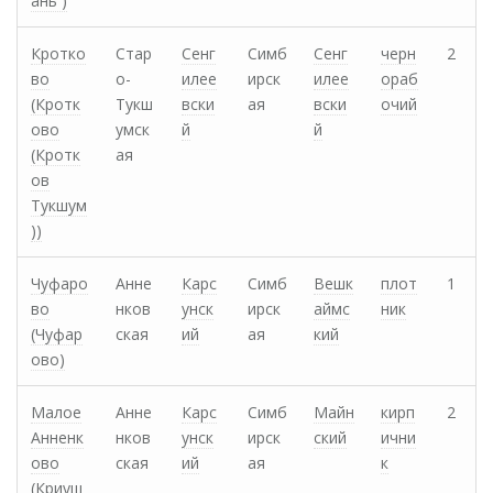
ань )
Кротко
Стар
Сенг
Симб
Сенг
черн
2
во
о-
илее
ирск
илее
ораб
(Кротк
Тукш
вски
ая
вски
очий
ово
умск
й
й
(Кротк
ая
ов
Тукшум
))
Чуфаро
Анне
Карс
Симб
Вешк
плот
1
во
нков
унск
ирск
аймс
ник
(Чуфар
ская
ий
ая
кий
ово)
Малое
Анне
Карс
Симб
Майн
кирп
2
Анненк
нков
унск
ирск
ский
ични
ово
ская
ий
ая
к
(Криуш