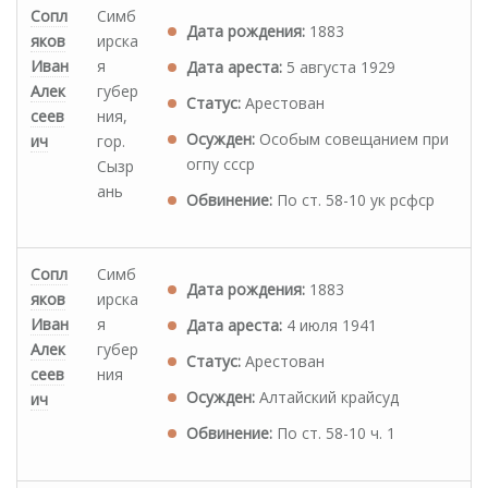
Сопл
Симб
Дата рождения:
1883
яков
ирска
Иван
я
Дата ареста:
5 августа 1929
Алек
губер
Статус:
Арестован
сеев
ния,
Осужден:
Особым совещанием при
ич
гор.
огпу ссср
Сызр
ань
Обвинение:
По ст. 58-10 ук рсфср
Сопл
Симб
Дата рождения:
1883
яков
ирска
Иван
я
Дата ареста:
4 июля 1941
Алек
губер
Статус:
Арестован
сеев
ния
Осужден:
Алтайский крайсуд
ич
Обвинение:
По ст. 58-10 ч. 1