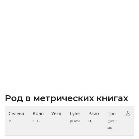
Род в метрических книгах
Селени
Воло
Уезд
Губе
Райо
Про
е
сть
рния
н
фесс
ия