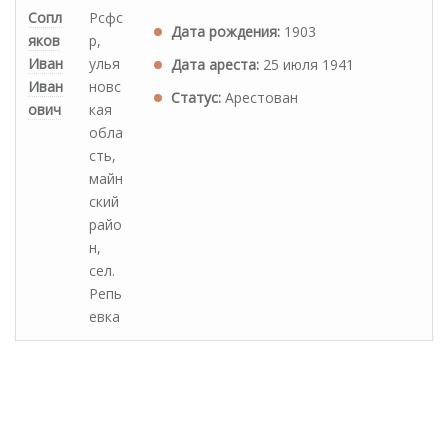
Сопл
Рсфс
Дата рождения:
1903
яков
р,
Иван
улья
Дата ареста:
25 июля 1941
Иван
новс
Статус:
Арестован
ович
кая
обла
сть,
майн
ский
райо
н,
сел.
Репь
евка