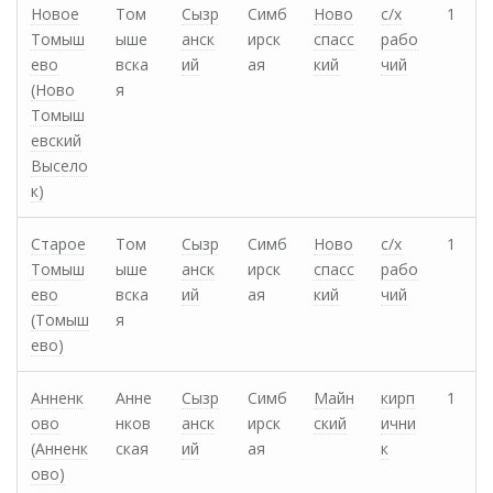
Новое
Том
Сызр
Симб
Ново
с/х
1
Томыш
ыше
анск
ирск
спасс
рабо
ево
вска
ий
ая
кий
чий
(Ново
я
Томыш
евский
Высело
к)
Старое
Том
Сызр
Симб
Ново
с/х
1
Томыш
ыше
анск
ирск
спасс
рабо
ево
вска
ий
ая
кий
чий
(Томыш
я
ево)
Анненк
Анне
Сызр
Симб
Майн
кирп
1
ово
нков
анск
ирск
ский
ични
(Анненк
ская
ий
ая
к
ово)