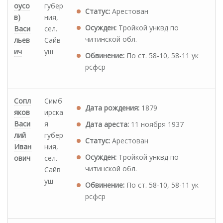
оусо
губер
Статус:
Арестован
в)
ния,
Осужден:
Тройкой унквд по
Васи
сел.
читинской обл.
льев
Сайв
ич
уш
Обвинение:
По ст. 58-10, 58-11 ук
рсфср
Сопл
Симб
Дата рождения:
1879
яков
ирска
Васи
я
Дата ареста:
11 ноября 1937
лий
губер
Статус:
Арестован
Иван
ния,
Осужден:
Тройкой унквд по
ович
сел.
читинской обл.
Сайв
уш
Обвинение:
По ст. 58-10, 58-11 ук
рсфср