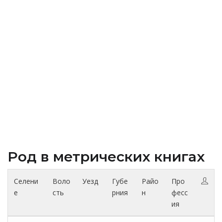
Род в метрических книгах
Селени
Воло
Уезд
Губе
Райо
Про
е
сть
рния
н
фесс
ия