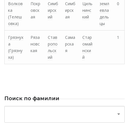
Волков
Покр
Симб
Симб
Циль
земл
0
ка
овск
ирск
ирск
нинс
евла
(Телеш
ая
ий
ая
кий
дель
овка)
цы
Грязнух
Ряза
Став
Сама
Стар
1
а
новс
ропо
рска
омай
(Грязну
кая
льск
я
нски
ха)
ий
й
Поиск по фамилии