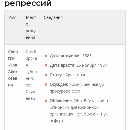
репрессий
Имя
Мест
Сведения
о
рожд
ения
Синя
Симб
Дата рождения:
1883
гин
ирска
Иван
я
Дата ареста:
25 ноября 1937
Алек
губер
Статус:
Арестован
сеев
ния,
Осужден:
Комиссией нквд и
ич
сел.
прокурора ссср
Студ
енец
Обвинение:
Обв. В 'участии в
шпионско-диверсионной
организации' (ст. 58-6-9-11 ук
рсфср)