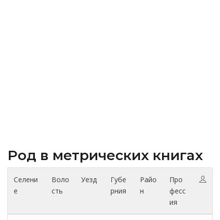
Род в метрических книгах
Селени
Воло
Уезд
Губе
Райо
Про
е
сть
рния
н
фесс
ия