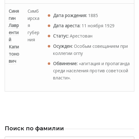
Синя
Симб
Дата рождения:
1885
гин
ирска
Лавр
я
Дата ареста:
11 ноября 1929
енти
губер
Статус:
Арестован
й
ния
Осужден:
Особым совещанием при
Капи
коллегии огпу
тоно
вич
Обвинение:
«агитация и пропаганда
среди населения против советской
власти».
Поиск по фамилии