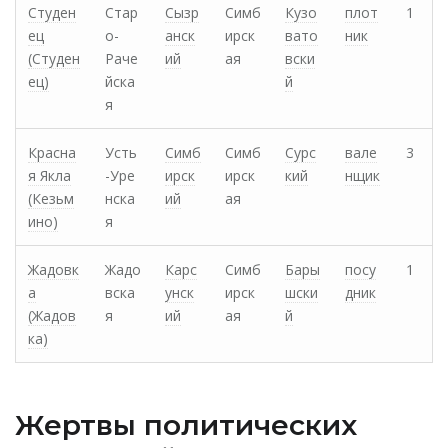
Студен
Стар
Сызр
Симб
Кузо
плот
1
ец
о-
анск
ирск
вато
ник
(Студен
Раче
ий
ая
вски
ец)
йска
й
я
Красна
Усть
Симб
Симб
Сурс
вале
3
я Якла
-Уре
ирск
ирск
кий
нщик
(Кезьм
нска
ий
ая
ино)
я
Жадовк
Жадо
Карс
Симб
Бары
посу
1
а
вска
унск
ирск
шски
дник
(Жадов
я
ий
ая
й
ка)
Жертвы политических