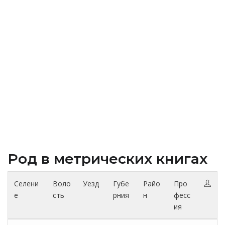
Род в метрических книгах
Селени
Воло
Уезд
Губе
Райо
Про
е
сть
рния
н
фесс
ия