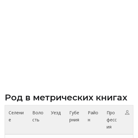
Род в метрических книгах
Селени
Воло
Уезд
Губе
Райо
Про
е
сть
рния
н
фесс
ия