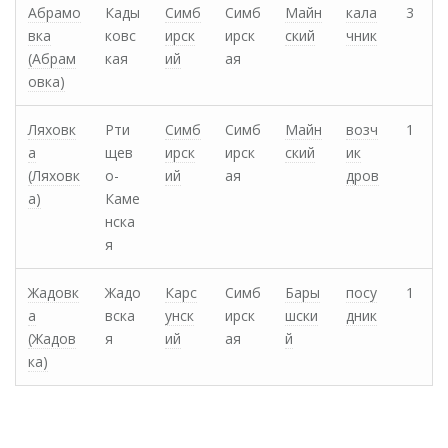
Абрамо
Кады
Симб
Симб
Майн
кала
3
вка
ковс
ирск
ирск
ский
чник
(Абрам
кая
ий
ая
овка)
Ляховк
Рти
Симб
Симб
Майн
возч
1
а
щев
ирск
ирск
ский
ик
(Ляховк
о-
ий
ая
дров
а)
Каме
нска
я
Жадовк
Жадо
Карс
Симб
Бары
посу
1
а
вска
унск
ирск
шски
дник
(Жадов
я
ий
ая
й
ка)