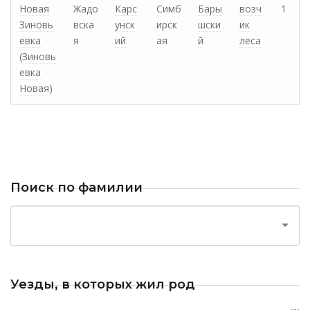
Новая
Жадо
Карс
Симб
Бары
возч
1
Зиновь
вска
унск
ирск
шски
ик
евка
я
ий
ая
й
леса
(Зиновь
евка
Новая)
Поиск по фамилии
Уезды, в которых жил род