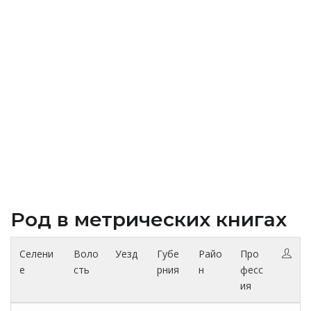
Род в метрических книгах
Селени
Воло
Уезд
Губе
Райо
Про
е
сть
рния
н
фесс
ия