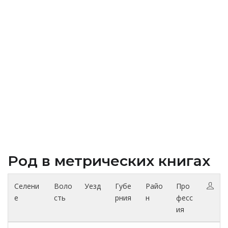
Род в метрических книгах
Селени
Воло
Уезд
Губе
Райо
Про
е
сть
рния
н
фесс
ия