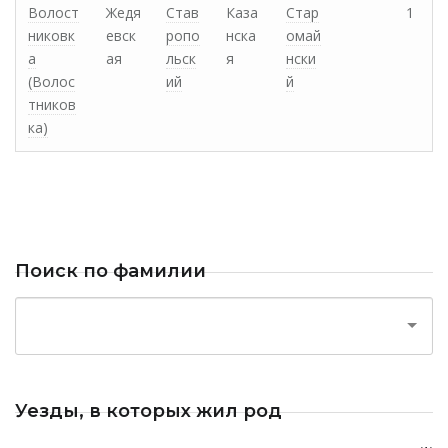
Волост
Жедя
Став
Каза
Стар
1
никовк
евск
ропо
нска
омай
а
ая
льск
я
нски
(Волос
ий
й
тников
ка)
Поиск по фамилии
Уезды, в которых жил род