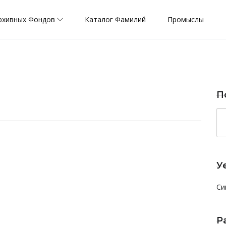
рхивных Фондов
Каталог Фамилий
Промыслы
П
У
Си
Р