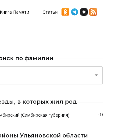
Книга Памяти
Статьи
оиск по фамилии
езды, в которых жил род
(1)
мбирский (Симбирская губерния)
айоны Ульяновской области