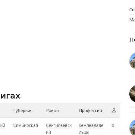
Се
Ма
П
нигах
Губерния
Район
Профессия
кий
Симбирская
Сенгилеевск
землевладе
0
ий
льцы