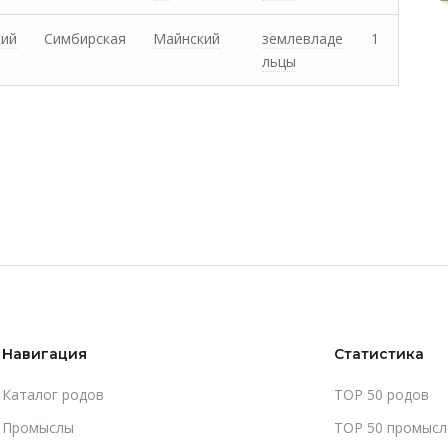
кий
Симбирская
Майнский
землевладе
1
льцы
Навигация
Статистика
Каталог родов
TOP 50 родов
Промыслы
TOP 50 промысл