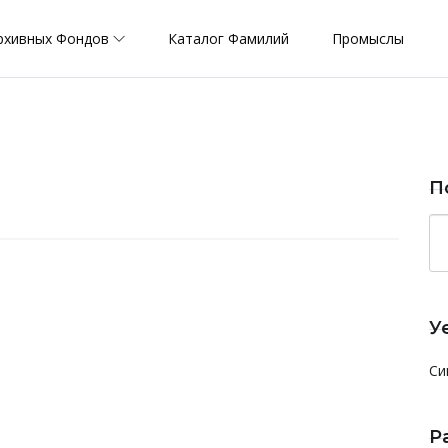
рхивных Фондов
Каталог Фамилий
Промыслы
П
У
Си
Р