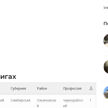
Ул
П
нигах
Губерния
Район
Профессия
кий
Симбирская
Ульяновски
чернорабоч
1
й
ий