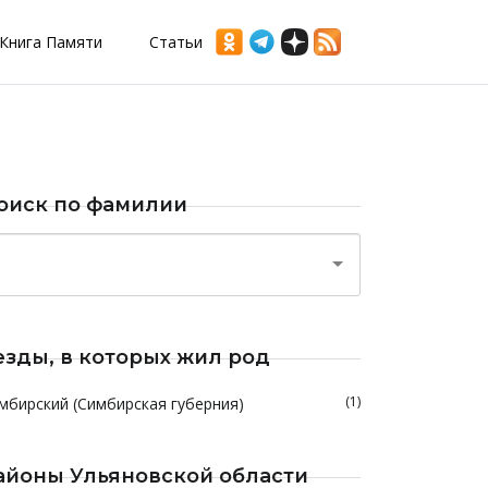
Книга Памяти
Статьи
оиск по фамилии
езды, в которых жил род
(1)
мбирский (Симбирская губерния)
айоны Ульяновской области