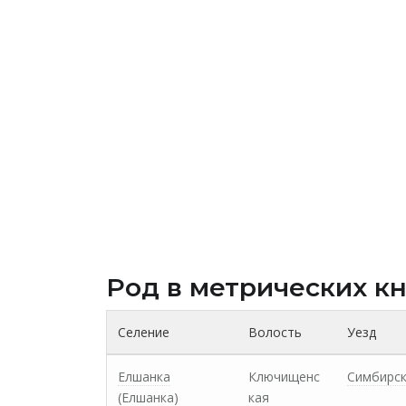
Род в метрических к
Селение
Волость
Уезд
Елшанка
Ключищенс
Симбирс
(Елшанка)
кая