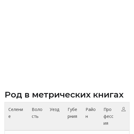
Род в метрических книгах
Селени
Воло
Уезд
Губе
Райо
Про
е
сть
рния
н
фесс
ия