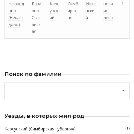
Неклюд
База
Карс
Симб
Инзе
возч
1
ово
рно-
унск
ирск
нски
ик
(Неклю
Сызг
ий
ая
й
леса
дово)
анск
ая
Поиск по фамилии
Уезды, в которых жил род
(1)
Карсунский (Симбирская губерния)