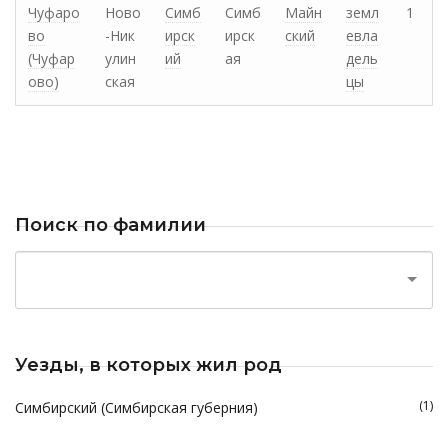
Чуфаро
Ново
Симб
Симб
Майн
земл
1
во
-Ник
ирск
ирск
ский
евла
(Чуфар
улин
ий
ая
дель
ово)
ская
цы
Поиск по фамилии
Уезды, в которых жил род
(1)
Симбирский (Симбирская губерния)