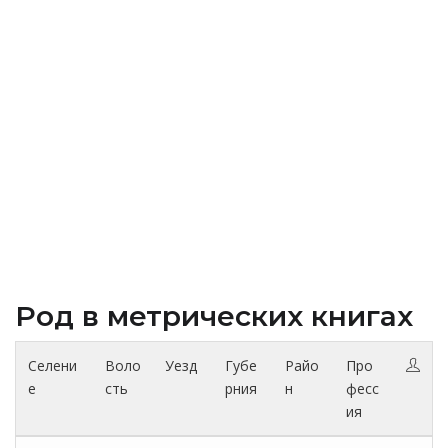
Род в метрических книгах
Селени
Воло
Уезд
Губе
Райо
Про
е
сть
рния
н
фесс
ия