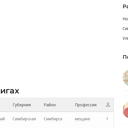
Р
Но
Си
Ул
П
нигах
Губерния
Район
Профессия
кий
Симбирская
Симбирск
мещане
1