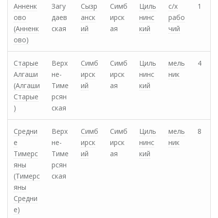
Анненк
Загу
Сызр
Симб
Циль
с/х
1
ово
даев
анск
ирск
нинс
рабо
(Анненк
ская
ий
ая
кий
чий
ово)
Старые
Верх
Симб
Симб
Циль
мель
4
Алгаши
не-
ирск
ирск
нинс
ник
(Алгаши
Тиме
ий
ая
кий
Старые
рсян
)
ская
Средни
Верх
Симб
Симб
Циль
мель
8
е
не-
ирск
ирск
нинс
ник
Тимерс
Тиме
ий
ая
кий
яны
рсян
(Тимерс
ская
яны
Средни
е)