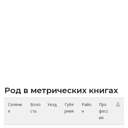
Род в метрических книгах
Селени
Воло
Уезд
Губе
Райо
Про
е
сть
рния
н
фесс
ия