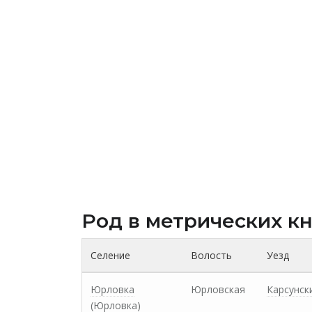
Род в метрических к
Селение
Волость
Уезд
Юрловка
Юрловская
Карсунск
(Юрловка)