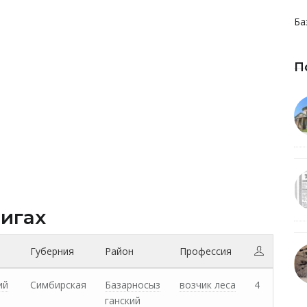
Ба
П
нигах
Губерния
Район
Профессия
ий
Симбирская
Базарносыз
возчик леса
4
ганский