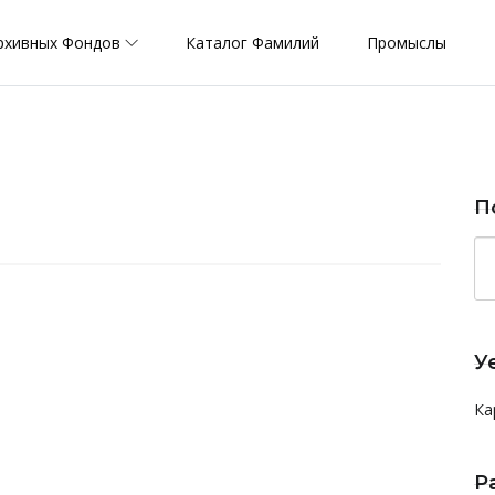
рхивных Фондов
Каталог Фамилий
Промыслы
П
У
Ка
Р