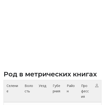
Род в метрических книгах
Селени
Воло
Уезд
Губе
Райо
Про
е
сть
рния
н
фесс
ия