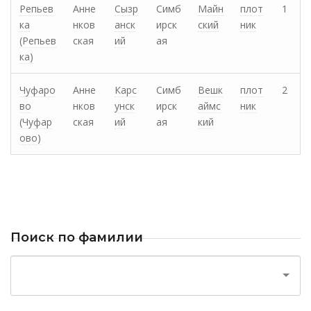
Репьев
Анне
Сызр
Симб
Майн
плот
1
ка
нков
анск
ирск
ский
ник
(Репьев
ская
ий
ая
ка)
Чуфаро
Анне
Карс
Симб
Вешк
плот
2
во
нков
унск
ирск
аймс
ник
(Чуфар
ская
ий
ая
кий
ово)
Поиск по фамилии