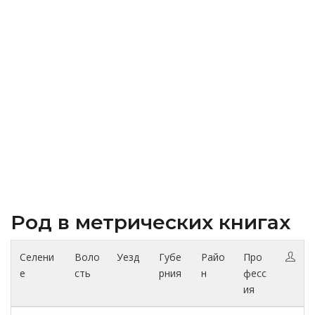
Род в метрических книгах
Селени
Воло
Уезд
Губе
Райо
Про
е
сть
рния
н
фесс
ия