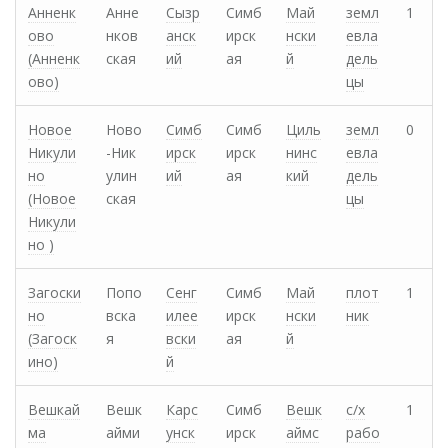
Анненк
Анне
Сызр
Симб
Май
земл
1
ово
нков
анск
ирск
нски
евла
(Анненк
ская
ий
ая
й
дель
ово)
цы
Новое
Ново
Симб
Симб
Циль
земл
0
Никули
-Ник
ирск
ирск
нинс
евла
но
улин
ий
ая
кий
дель
(Новое
ская
цы
Никули
но )
Загоски
Попо
Сенг
Симб
Май
плот
1
но
вска
илее
ирск
нски
ник
(Загоск
я
вски
ая
й
ино)
й
Вешкай
Вешк
Карс
Симб
Вешк
с/х
1
ма
айми
унск
ирск
аймс
рабо