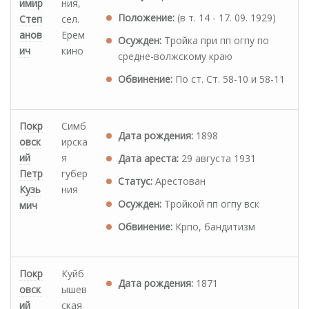
имир
ния,
Положение:
(в т. 14 - 17. 09. 1929)
Степ
сел.
анов
Ерем
Осужден:
Тройка при пп огпу по
ич
кино
средне-волжскому краю
Обвинение:
По ст. Ст. 58-10 и 58-11
Покр
Симб
Дата рождения:
1898
овск
ирска
ий
я
Дата ареста:
29 августа 1931
Петр
губер
Статус:
Арестован
Кузь
ния
Осужден:
Тройкой пп огпу вск
мич
Обвинение:
Крпо, бандитизм
Покр
Куйб
Дата рождения:
1871
овск
ышев
ий
ская