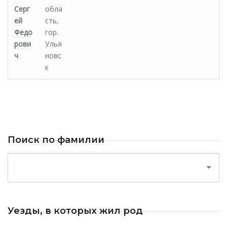
Серг
обла
ей
сть,
Федо
гор.
рови
Улья
ч
новс
к
Поиск по фамилии
Уезды, в которых жил род