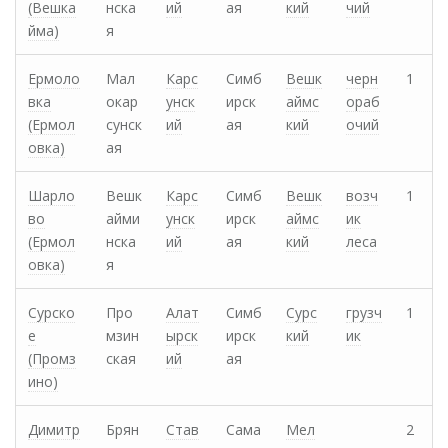
(Вешка
нска
ий
ая
кий
чий
йма)
я
Ермоло
Мал
Карс
Симб
Вешк
черн
1
вка
окар
унск
ирск
аймс
ораб
(Ермол
сунск
ий
ая
кий
очий
овка)
ая
Шарло
Вешк
Карс
Симб
Вешк
возч
1
во
айми
унск
ирск
аймс
ик
(Ермол
нска
ий
ая
кий
леса
овка)
я
Сурско
Про
Алат
Симб
Сурс
грузч
1
е
мзин
ырск
ирск
кий
ик
(Промз
ская
ий
ая
ино)
Димитр
Брян
Став
Сама
Мел
2