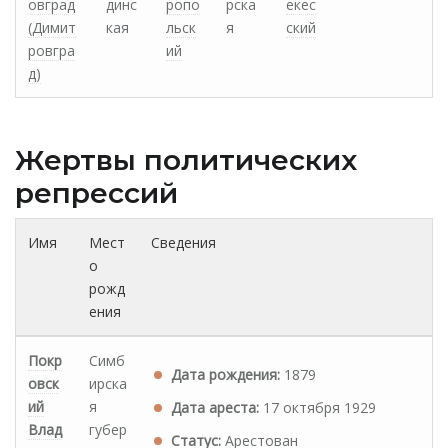
овград
динс
ропо
рска
екес
(Димит
кая
льск
я
ский
ровгра
ий
д)
Жертвы политических
репрессий
Имя
Мест
Сведения
о
рожд
ения
Покр
Симб
Дата рождения:
1879
овск
ирска
ий
я
Дата ареста:
17 октября 1929
Влад
губер
Статус:
Арестован