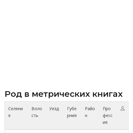
Род в метрических книгах
Селени
Воло
Уезд
Губе
Райо
Про
е
сть
рния
н
фесс
ия