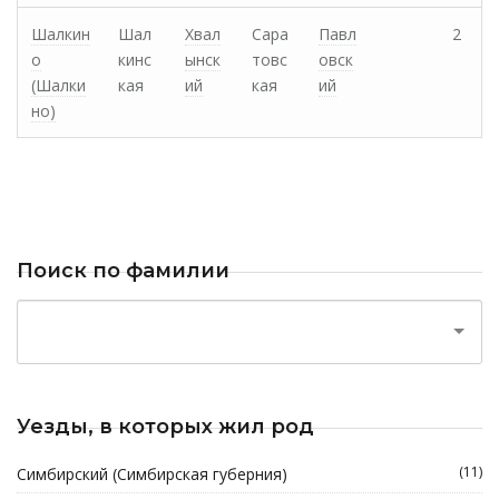
Шалкин
Шал
Хвал
Сара
Павл
2
о
кинс
ынск
товс
овск
(Шалки
кая
ий
кая
ий
но)
Поиск по фамилии
Уезды, в которых жил род
(11)
Симбирский (Симбирская губерния)