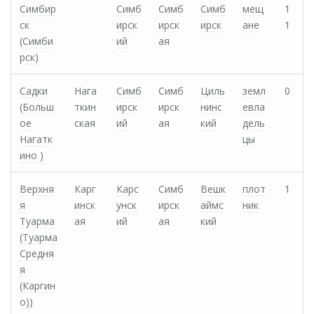
Симбир
Симб
Симб
Симб
мещ
1
ск
ирск
ирск
ирск
ане
1
(Симби
ий
ая
рск)
Садки
Нага
Симб
Симб
Циль
земл
0
(Больш
ткин
ирск
ирск
нинс
евла
ое
ская
ий
ая
кий
дель
Нагатк
цы
ино )
Верхня
Карг
Карс
Симб
Вешк
плот
1
я
инск
унск
ирск
аймс
ник
Туарма
ая
ий
ая
кий
(Туарма
Средня
я
(Каргин
о))