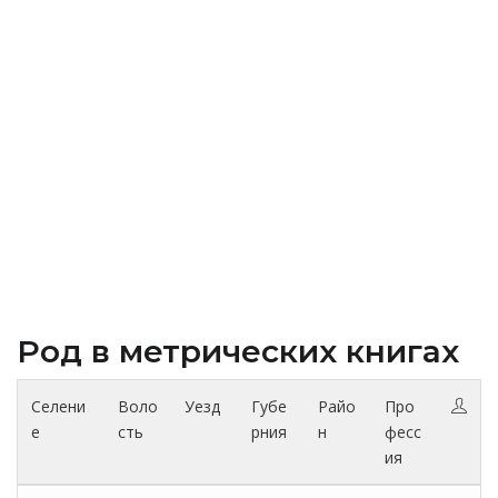
Род в метрических книгах
Селени
Воло
Уезд
Губе
Райо
Про
е
сть
рния
н
фесс
ия