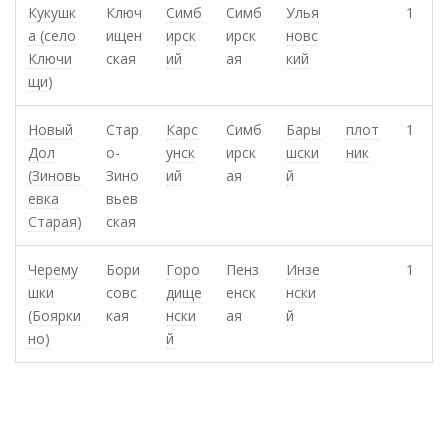
Кукушк
Ключ
Симб
Симб
Улья
1
а (cело
ищен
ирск
ирск
новс
Ключи
ская
ий
ая
кий
щи)
Новый
Стар
Карс
Симб
Бары
плот
1
Дол
о-
унск
ирск
шски
ник
(Зиновь
Зино
ий
ая
й
евка
вьев
Старая)
ская
Черему
Бори
Горо
Пенз
Инзе
1
шки
совс
дище
енск
нски
(Боярки
кая
нски
ая
й
но)
й