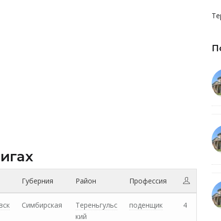
Те
П
нигах
Губерния
Район
Профессия
вск
Симбирская
Тереньгульс
поденщик
4
кий