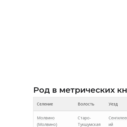
Род в метрических к
Селение
Волость
Уезд
Молвино
Старо-
Сенгилее
(Молвино)
Тукшумская
ий