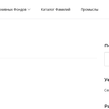
рхивных Фондов
Каталог Фамилий
Промыслы
П
У
Се
Р