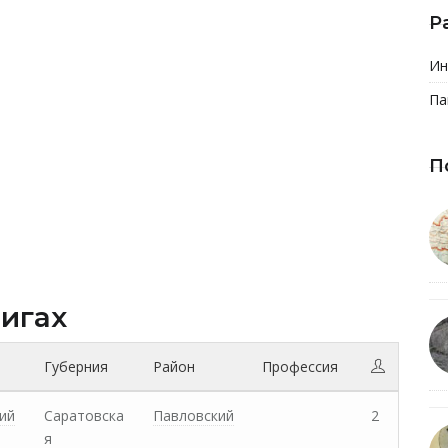
Р
Ин
Па
П
нигах
Губерния
Район
Профессия
ий
Саратовска
Павловский
2
я