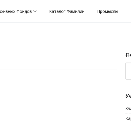
рхивных Фондов
Каталог Фамилий
Промыслы
П
У
Хв
Ка