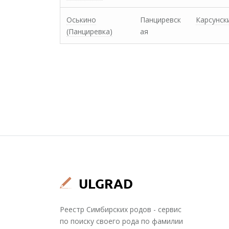
Оськино
Панциревск
Карсунск
(Панциревка)
ая
Реестр Симбирских родов - сервис
по поиску своего рода по фамилии